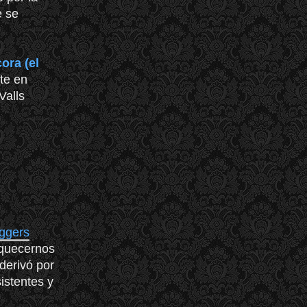
e se
ora (el
te en
Valls
ggers
iquecernos
derivó por
istentes y