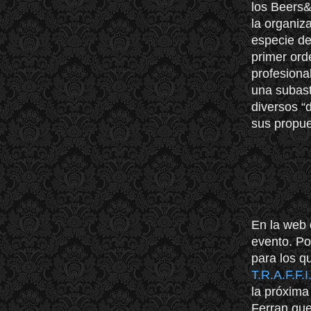
los Beers&
la organiz
especie d
primer ord
profesiona
una subast
diversos “
sus propue
En la web 
evento. Po
para los q
T.R.A.F.F.I
la próxima
Ferran que