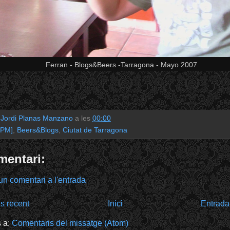
Ferran - Blogs&Beers -Tarragona - Mayo 2007
r
Jordi Planas Manzano
a les
00:00
JPM]
,
Beers&Blogs
,
Ciutat de Tarragona
mentari:
un comentari a l'entrada
s recent
Inici
Entrada
s a:
Comentaris del missatge (Atom)