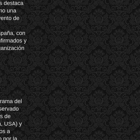
s destaca
mo una
vento de
spaña, con
nfirmados y
ganización
grama del
eservado
as de
a, USA) y
os a
o por la