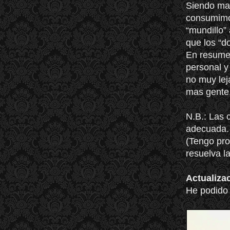
Siendo may
consumimos
“mundillo”
que los “d
En resumen
personal y
no muy lej
mas gente
N.B.: Las c
adecuada.
(Tengo pro
resuelva la
Actualiza
He podido 