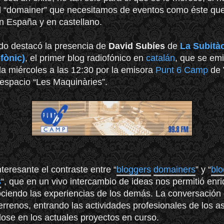
 “domainer” que necesitamos de eventos como éste qu
n España y en castellano.
ado destacó la presencia de
David Subíes
de
La Subitàc
fònic)
, el primer blog radiofónico en
catalán
, que se emi
da miércoles a las 12:30 por la emisora
Punt 6 Camp
de 
 espacio “Les Maquinàries”.
teresante el contraste entre “
bloggers
domainers
” y “
blo
s
“, que en un vivo intercambio de ideas nos permitió enr
ciendo las experiencias de los demás. La conversación 
terrenos, entrando las actividades profesionales de los as
ose en los actuales proyectos en curso.