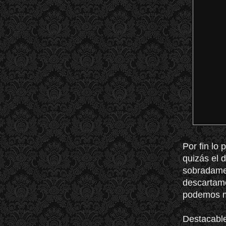
Por fin lo
quizás el 
sobradamen
descartamo
podemos me
Destacable