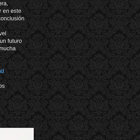
era,
r en este
conclusión
vel
un futuro
 mucha
ad
os