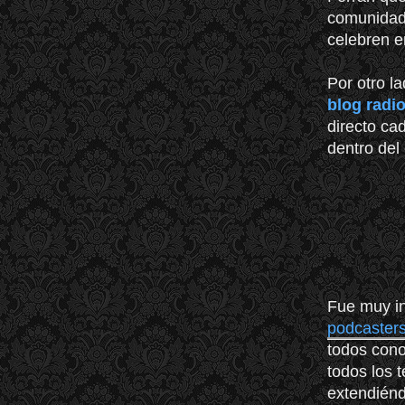
comunidad
celebren e
Por otro l
blog radio
directo ca
dentro del
Fue muy in
podcaster
todos cono
todos los 
extendiénd