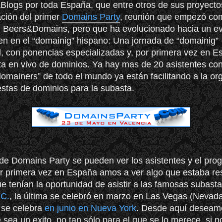
Blogs por toda España, que entre otros de sus proyecto
ación del primer
Domains Party
, reunión que empezó co
e Beers&Domains, pero que ha evolucionado hacia un e
en en el “domainig” hispano: Una jornada de “domainig”
l, con ponencias especializadas y, por primera vez en E
a en vivo de dominios. Ya hay mas de 20 asistentes co
domainers” de todo el mundo ya están facilitando a la or
stas de dominios para la subasta.
de Domains Party se pueden ver los asistentes y el pro
r primera vez en España amos a ver algo que estaba r
ue tenían la oportunidad de asistir a las famosas subast
.C.
, la última se celebró en marzo en Las Vegas (Nevad
 se celebra
en junio en Nueva York
. Desde aquí deseam
 sea un exito, no tan sólo para el que se lo merece, si n