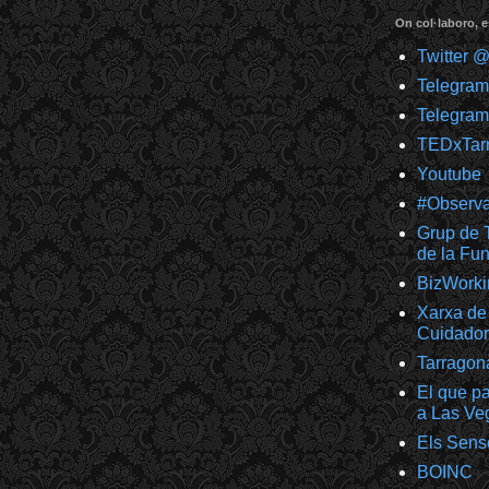
On col·laboro, e
Twitter 
Telegra
Telegram
TEDxTar
Youtube
#Observ
Grup de T
de la F
BizWorki
Xarxa de 
Cuidador
Tarragon
El que pa
a Las Ve
Els Sens
BOINC