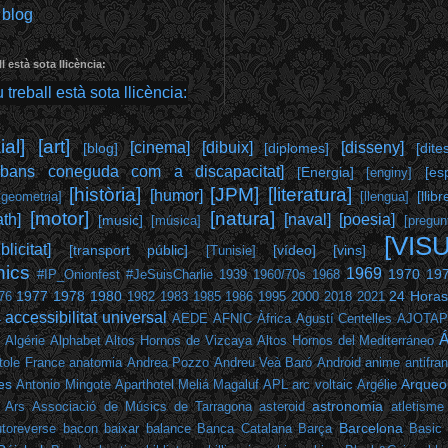
 blog
l està sota llicència:
al]
[art]
[cinema]
[dibuix]
[disseny]
[blog]
[diplomes]
[dite
abans coneguda com a discapacitat]
[Energia]
[es
[enginy]
[història]
[JPM]
[literatura]
[humor]
[llibr
[geometria]
[llengua]
[motor]
[natura]
th]
[naval]
[poesia]
[music]
[música]
[pregun
[VIS
blicitat]
[transport públic]
[vídeo]
[vins]
[Tunisie]
hics
1969
1970
19
#IP_Onionfest
#JeSuisCharlie
1939
1960/70s
1968
1977
1978
1980
24 Horas
76
1982
1983
1985
1986
1995
2000
2018
2021
accessibilitat universal
4
AEDE
AFNIC
Àfrica
Agustí Centelles
AJOTA
Á
Algérie
Alphabet
Altos Hornos de Vizcaya
Altos Hornos del Mediterráneo
tole France
anatomia
Andrea Pozzo
Andreu Veà Baró
Android
anime
antifra
es
Arqueol
Antonio Mingote
Aparthotel Meliá Magaluf
APL
arc voltaic
Argélie
astronomia
Ars
Associació de Músics de Tarragona
asteroid
atletisme
Barcelona
toreverse
bacon
baixar
balance
Banca Catalana
Barça
Basic