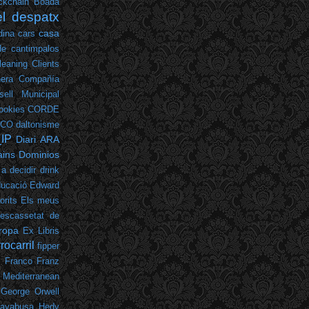
ckchain
Boada
el despatx
casa
dina
cars
de cantimpalos
leaning
Clients
era
Compañía
sell Municipal
ookies
CORDE
LCO
daltonisme
_IP
Diari ARA
ins
Dominios
 a decidir
drink
ucació
Edward
orits
Els meus
escassetat de
ropa
Ex Libris
rrocarril
fipper
o Franco
Franz
 Mediterranean
George Orwell
ayabusa
Hedy