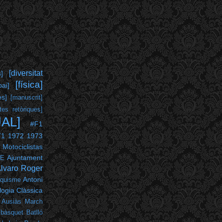
[diversitat
s]
[física]
pai]
es]
[manuscrit]
tes retòriques]
UAL]
#F1
71
1972
1973
 Motociclistas
Ajuntament
PE
lvaro Roger
Antoni
nquisme
ogia Clàssica
Ausiàs March
bàsquet
Batlló