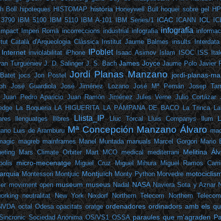
història
h Böll
hipoteques
HISTOMAP
Honeywell Bull
hoquei sobre gel
HP
ICAC
ICL
 3790
IBM 5100
IBM 5110
IBM A-101
IBM Series/1
ICANN
IC
infografía
Impact
Imperi Romà
incorreccions
industrial
infografia
informac
itut Català d'Arqueologia Clàssica
Institut Jaume Balmes
insults
Interdata
IPoblet
Internet
inviolabilitat
iPhone
Isaac Asimov
Islam
ISOC
ISS
Ita
James Joyce
van Turguéniev
J. D. Salinger
J. S. Bach
Jaume Polo
Javier
Jordi Planas Manzano
jordi-planas-ma
Batet
jocs
Jon Postel
ph
José Guardiola
José Jiménez Lozano
José Mª Pemán
Josep Tarr
Juan Pedro Aparicio
Juan Ramón Jiménez
Jules Verne
Julio Cortázar
edge
La Boqueria
LA HIGUERITA
LA PÁMPANA DE BACO
La Trinca
La
Llista_IP
ares
llenguatges
llibres
Lluc Torcal
Lluis Companys
llum
Mª Concepción Manzano Álvaro
gano
Luis de Aramburu
mac
magic
magreb
mainframes
Manel Muntada
manuals
Marcel Gorgori
Mario 
Melitina Ál
eting
Mars Climate Orbiter
Mart
MCO
medical
mediterrani
micro-mecenatge
polis
Miguel Cruz
Miguel Mihura
Miguel Ramos Carri
arquia
Montjuïch
motociclis
Montessori
Montjuic
Monty Python
Morvedre
museum
museus
NASA
er
moviment open
Nadal
Naviera Sota y Aznar
orking
neutralitat
New York
Nixdorf
Northern Telecom
Northern Teleco
ordenadores
ordinadors amb els que
NVDA
octal
Odesa
opacitats
oratge
paraules que m'agraden
Pa
Sincronic Sociedad Anónima
OS/VS1
OSSA