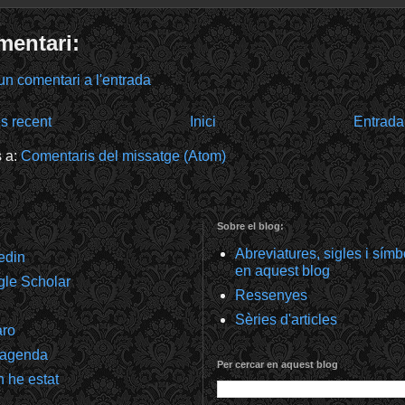
mentari:
un comentari a l'entrada
s recent
Inici
Entrada
s a:
Comentaris del missatge (Atom)
Sobre el blog:
Abreviatures, sigles i sím
kedin
en aquest blog
gle Scholar
Ressenyes
Sèries d'articles
aro
 agenda
Per cercar en aquest blog
 he estat