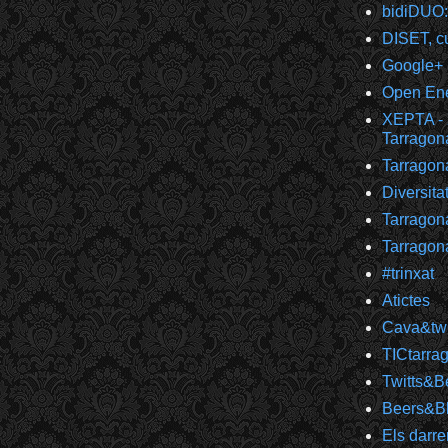
bidiDUO:
DISET, cu
Google+
Open Ener
XEPTA - 
Tarragon
Tarragon
Diversita
Tarragon
Tarragon
#trinxat
Atictes
Cava&twi
TICtarra
Twitts&B
Beers&B
Els darre