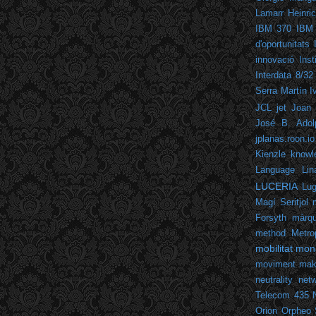
Lamarr
Heinric
IBM 370
IBM
d'oportunitats
innovació
Inst
Interdata 8/32
Serra Martín
I
JCL
jet
Joan 
José B. Adol
jplanas.roon.io
Kienzle
knowl
Language
Lin
LUCERIA
Lu
Magí Seritjol
Forsyth
màrqu
method
Metro
mobilitat
mon
moviment mak
neutrality
netw
Telecom 435
Orion
Orpheo 