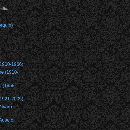
ília:
rquín)
(1900-1966)
re (1910-
í (1859-
(1921-2005)
Álvaro
Ausejo