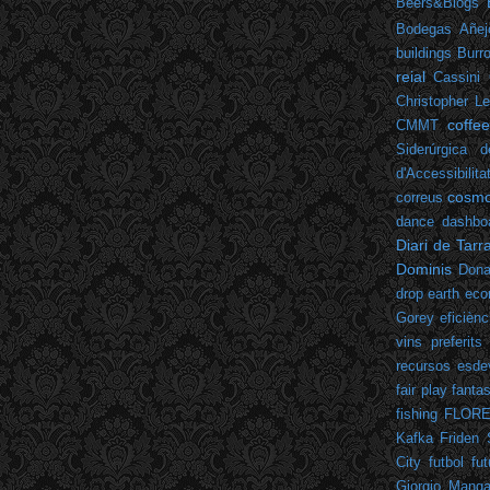
Beers&Blogs
Bodegas Añej
buildings
Burr
reial
Cassini
Christopher L
coffe
CMMT
Siderúrgica d
d'Accessibilita
cosm
correus
dance
dashbo
Diari de Tar
Dominis
Dona
drop
earth
eco
Gorey
eficiènc
vins preferits
recursos
esde
fair play
fantas
fishing
FLOR
Kafka
Friden 
City
futbol
fut
Giorgio Mangan