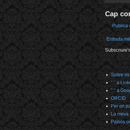
Cap co
Publica 
Entrada mé
Subscriure'
Sobre mi
" " a Lin
" " a Goo
ORCID
Per on p
La meva
Països on