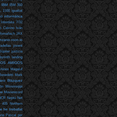
IBM
IBM 360
L 1500
igualtat
informàtica
ió
Interdata 7/32
lo Calvino
Iván
 Romañach
JAX
nzano.roon.io
adellas
jovent
Júpiter
justícia
byrinth
landing
LOS AMIGOS
hines
Magaluf
Benedetti
Mark
varo Blázquez
ón
Mississippi
me
Movierecord
NCR
Neptú
Net
m 405
Northern
 he treballat
ris
Pascal
per