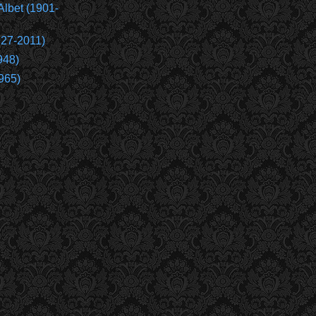
Albet (1901-
927-2011)
948)
965)