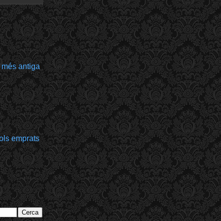
 més antiga
bols emprats