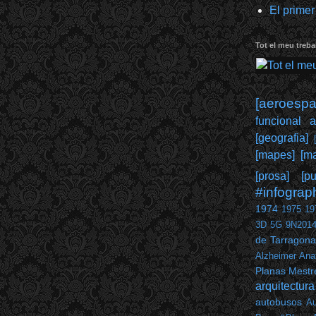
El primer
Tot el meu trebal
[aeroespai
funcional 
[geografia]
[mapes]
[ma
[prosa]
[pu
#infograp
1974
1975
19
3D
5G
9N201
de Tarragona
Alzheimer
Ana
Planas Mestr
arquitectura
autobusos
Au