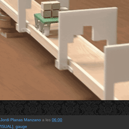
r
Jordi Planas Manzano
a les
06:00
VISUAL]
,
gauge