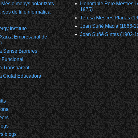
 Més o menys polaritzats
Honorable Pere Mestres i 
1975)
rsos de tifloinformàtica
Teresa Mestres Planas (1
Joan Suñé Macià (1866-1
gy Institute
Joan Suñé Sintes (1902-1
Xarxa Empresarial de
a
a Sense Barreres
t Funcional
a Transparent
a Ciutat Educadora
tts
gona
eers
logs
rs blogs