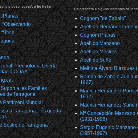
scric o poso 'coses', o ho he fet:
Os presento a alguns membres de la fam
@JPlanas
Cognom "de Zabalo"
m #Observando
Apellido Hernández (meno
 #Tech
Cognom Planas
ragona
Apellido Manzano
Apellido Mestres
ando
Apellido Suñé
reball "Tecnologia Oberta"
Melitina Álvaro Blázquez 
undació COAATT
Ramón de Zabalo Zubiaur
ng.cat
1967)
Suport a les Famílies
Maurici Hernández Ponset
es de Tarragona
1932)
a Patrimoni Mundial
Maurici Hernández Suñé 
ssa a Tarragona... és queda
Mª Concepción Manzano 
gas
(1931-1996)
e Sostre de Tarragona
Sergio Eugenio Manzano 
(1957-1997)