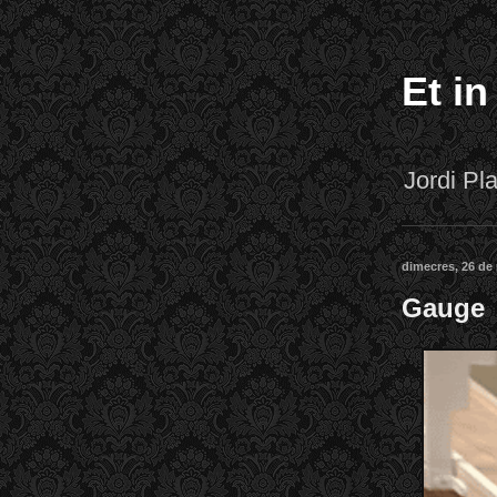
Et in
Jordi P
dimecres, 26 de
Gauge