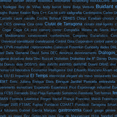
Béisbol
Bender
bestiar
biblioteca
billionaires
bizworking
Block&Coins
blo
Buidant 
o
Bodegas Rey de Viñas
body
boicot
boira
Borja Ventura
caligrafia
oughs
Buster Keaton
Byra
C++
Caché
cafè
Cantimpalos
Carles U
CERES
Castells
caure
cavalls
Cecília Bofarull
Chiqui Esteban
chorizo 
Ciutat de Tarragona
cinema
ee
CICS
Ciria
cites
ciutats intel·ligents
c
e
Cogar
Cogar C4
cold
comerç
comic
Compañía Minera de Sierra Men
el Mediterráneo
coneixement
conferències
Congreso Eucarístico
Con
constitució
construcció
t Universal
Control Data Corporation
control panel
c
os
Curiosity
CPVA
creativitat
criptomonedes
Cuirassat Potemkin
dades
DA
Diálogos
Data General
ard
David Serra
DEC
denúncia
desnonaments
ragona
Diskettes de 8"
Doma
dictadura
dieta
Dino Buzzati
Diskettes
Disney
ld
Donuts
door
DOS/VS
dots
dotVIN
dotVINS
dotWINE
Down!
DRAE
dret
nomia col·laborativa
Economist Intelligence Unit
Eduardo Manzano Álvaro
ed
El Temps
ia
EIU
El Imparcial
electricitat
elegant
els meus restaurants fav
EMT
Enrique Jardiel Poncela
entrevista
Enric Juliana
Enrique Dans
Eu
veniments
esmorzars
Esperanto
Esperanza Picó
Espionnage industriel
fe
ia
FCBS
Fernando Díaz-Plaja
Fernando Sorrentino
Ferreteria Tort
ferrites
EMAN
Florence Lawrence
Forges
fractal
França
Francesc Macià
Francisc
Singer 1500
FTSMC
Fujitsu
Fundació COAATT
Fundació Tarragona Smart
gastronomia
ur
futurama
Gabriel García Márquez
Gaudí
gauge
gènere
Go!
elli
go green
Goteo.org
guns
Guy de Maupassant
H-IIA
handbol
H