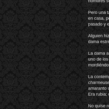
hombres so
Pero una t
en casa, p
pasado y e
Alguien hi
dama estre
La dama a
uno de los 
mordiéndos
La contemp
charmeus
amaranto c
Era rubia; 
No quise ro