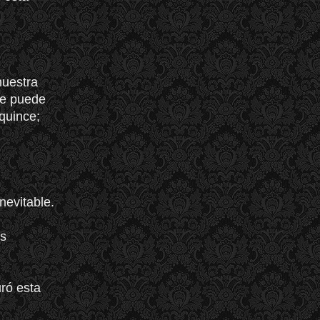
nuestra
le puede
 quince;
nevitable.
as
ró esta