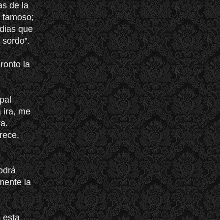
as de la
r famoso;
edias que
 sordo”.
pronto
la
pal
 ira, me
a.
rece,
odrá
mente la
 esta