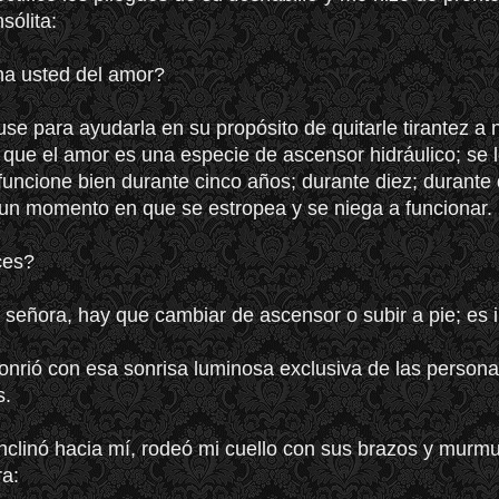
sólita:
na usted del amor?
use para ayudarla en su propósito de quitarle tirantez a 
- que el amor es una especie de ascensor hidráulico; se 
 funcione bien durante cinco años; durante diez; durante
 un momento en que se estropea y se niega a funcionar.
ces?
 señora, hay que cambiar de ascensor o subir a pie; es i
nrió con esa sonrisa luminosa exclusiva de las person
s.
nclinó hacia mí, rodeó mi cuello con sus brazos y murmu
ra: