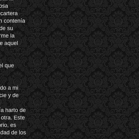
cosa
 cartera
n contenía
 de su
rme la
de aquel
.
el que
odo a mi
cie y de
a harto de
 otra. Este
rio, es
idad de los