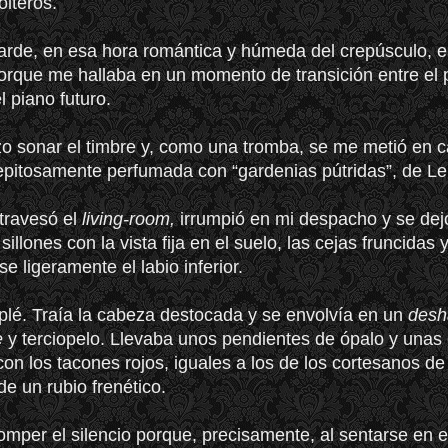
lteros.
arde, en esa hora romántica y húmeda del crepúsculo, e
orque me hallaba en un momento de transición entre el 
l piano futuro.
zo sonar el timbre y, como una tromba, se me metió en 
pitosamente perfumada con “gardenias pútridas”, de Le
travesó el
living-room,
irrumpió en mi despacho y se dej
sillones con la vista fija en el suelo, las cejas fruncidas 
e ligeramente el labio inferior.
lé. Traía la cabeza destocada y se envolvía en un
desh
e
y terciopelo. Llevaba unos pendientes de ópalo y unas 
on los tacones rojos, iguales a los de los cortesanos de
de un rubio frenético.
mper el silencio porque, precisamente, al sentarse en el 