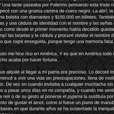
 Una tarde paseaba por Palermo pensando esta triste 
pecé con una gruesa cartera de cuero negro. La abrí; la
na bolsita con diamantes y $150.000 en billetes. Tambié
tas y una cédula de identidad con el nombre y las señas
ro como desde el primer momento había decidido queda
mpí las tarjetas y la cédula y procuré olvidar el nombre 
 lo que logré enseguida, porque tengo una memoria fatal
do me hice rico en América. Y es que en América todo 
ucho acaba
por hacer fortuna.
ue alquilé al llegar a mi patria era precioso. Lo decoré t
mencé a vivir una vida sin preocupaciones, llena de moli
to. De vez en cuando invitaba a cualquier muchacha sin
 a pasar unos días en mi compañía, y cuando me sentí
 reír o de su gesto al ponerse el
pyjama
la sustituía por
nto de gustar el amor, como si fuese un piano de manub
 bases en que durante años se ha sustentado la tranquil