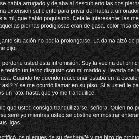
se había arrugado y dejaba al descubierto las dos piern
a extensión suficiente para privar del habla a un orado
 a mí, que hablo poquísimo. Detalle interesante: las m
aquellas piernas prodigiosas eran de gasa, color “risa de
ante situación no podía prolongarse. La dama alzó de 
e dijo:
: perdone usted esta intromisión. Soy la vecina del princi
e tenido un feroz disgusto con mi marido y, llevada de la
casa. Cuando he querido reaccionar estaba en la escaler
 así? Y se me ocurrió llamar en su piso. Si a usted le pa
s un rato, hasta que yo me tranquilice.
ble que usted consiga tranquilizarse, señora. Quien no p
arse seré yo mientras usted se obstine en mostrar entera
us ligas.
ctificó los pliegues de su
deshabillé
y me hizo de pronto