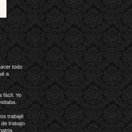
hacer todo
ué a
 fácil. Yo
sitaba.
os trabajé
 de trabajo
patria