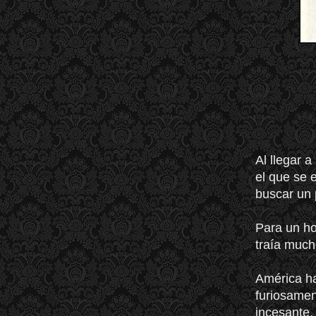
Al llegar a
el que se 
buscar un 
Para un ho
traía much
América ha
furiosamen
incesante,