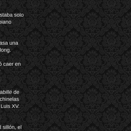
staba solo
piano
casa una
long.
ó caer en
y
abillé
de
chinelas
 Luis XV.
sillón, el