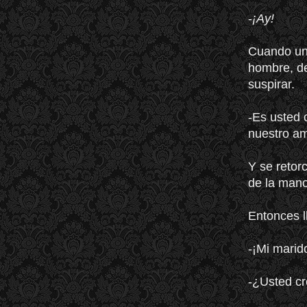
-
¡Ay!
Cuando una
hombre, de
suspirar.
-Es usted 
nuestro am
Y se retorc
de la mano
Entonces l
-¡Mi marid
-¿Usted c