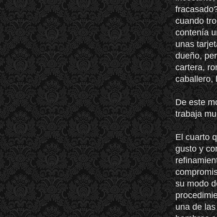
fracasado?
cuando tro
contenía u
unas tarje
dueño, pe
cartera, ro
caballero,
De este mo
trabaja m
El cuarto q
gusto y co
refinamien
compromiso
su modo de
procedimie
una de las