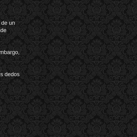
 de un
 de
embargo,
los dedos