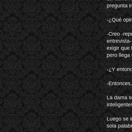
pregunta in
-¿Qué opi
-Creo -rep
entrevista
exigir que
pero llega
-¿Y enton
-Entonces,
La dama so
inteligente
Luego se i
sola palab