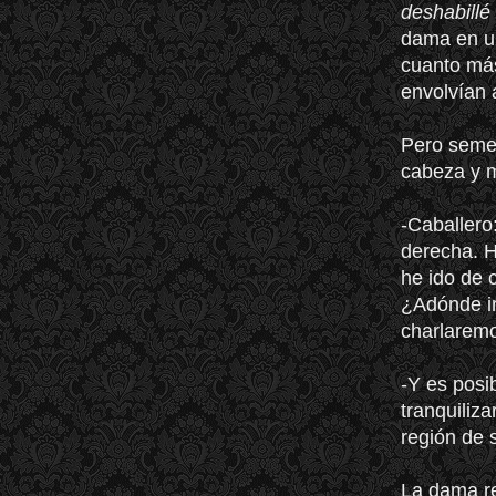
deshabillé
dama en un
cuanto más
envolvían 
Pero semej
cabeza y m
-Caballero
derecha. H
he ido de 
¿Adónde ir
charlaremo
-Y es posi
tranquiliz
región de s
La dama re