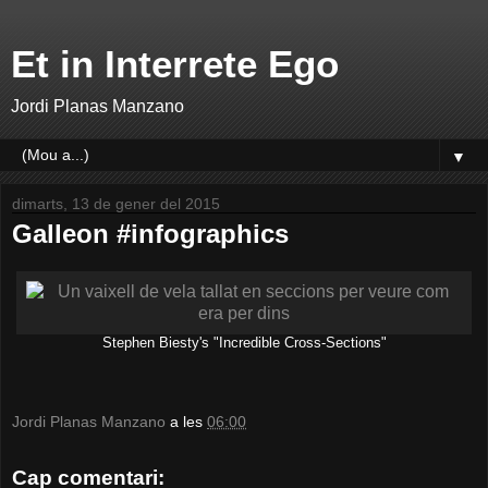
Et in Interrete Ego
Jordi Planas Manzano
▼
dimarts, 13 de gener del 2015
Galleon #infographics
Stephen Biesty's "Incredible Cross-Sections"
Jordi Planas Manzano
a les
06:00
Cap comentari: