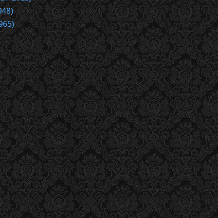
948)
965)