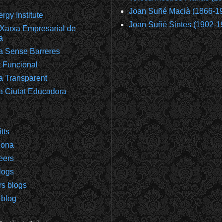
Joan Suñé Macià (1866-1
gy Institute
Joan Suñé Sintes (1902-1
Xarxa Empresarial de
a
a Sense Barreres
t Funcional
a Transparent
a Ciutat Educadora
tts
gona
eers
logs
rs blogs
 blog