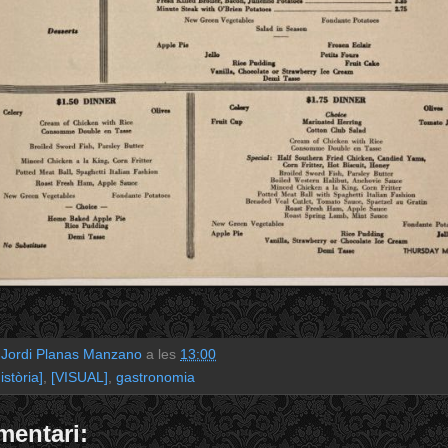
r
Jordi Planas Manzano
a les
13:00
istòria]
,
[VISUAL]
,
gastronomia
mentari: