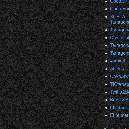
Google+
Open Ener
XEPTA - 
Tarragon
Tarragon
Diversita
Tarragon
Tarragon
#trinxat
Atictes
Cava&twi
TICtarra
Twitts&B
Beers&B
Els darre
El primer