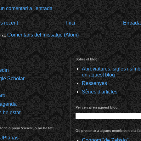
un comentari a l'entrada
s recent
Inici
Entrada
s a:
Comentaris del missatge (Atom)
Sobre el blog:
Abreviatures, sigles i sím
kedin
en aquest blog
gle Scholar
Ressenyes
Sèries d'articles
aro
 agenda
Per cercar en aquest blog
 he estat
scric o poso 'coses', o ho he fet:
Os presento a alguns membres de la fam
@JPlanas
Cognom "de Zabalo"