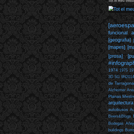
Tot el meu trebal
[aeroespai
funcional 
[geografia]
[mapes]
[ma
[prosa]
[pu
#infograp
1974
1975
19
3D
5G
9N201
de Tarragona
Alzheimer
Ana
Planas Mestr
arquitectura
autobusos
Au
Beers&Blogs
Bodegas Añej
buildings
Burr