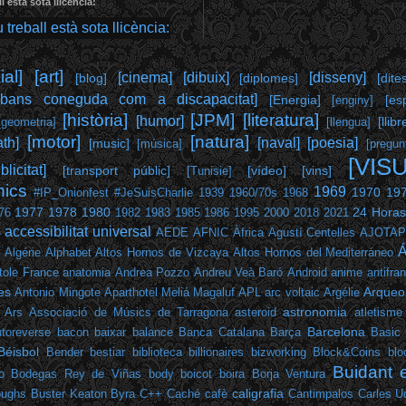
l està sota llicència:
al]
[art]
[cinema]
[dibuix]
[disseny]
[blog]
[diplomes]
[dite
abans coneguda com a discapacitat]
[Energia]
[es
[enginy]
[història]
[JPM]
[literatura]
[humor]
[llibr
[geometria]
[llengua]
[motor]
[natura]
th]
[naval]
[poesia]
[music]
[música]
[pregun
[VIS
blicitat]
[transport públic]
[vídeo]
[vins]
[Tunisie]
hics
1969
1970
19
#IP_Onionfest
#JeSuisCharlie
1939
1960/70s
1968
1977
1978
1980
24 Horas
76
1982
1983
1985
1986
1995
2000
2018
2021
accessibilitat universal
4
AEDE
AFNIC
Àfrica
Agustí Centelles
AJOTA
Á
Algérie
Alphabet
Altos Hornos de Vizcaya
Altos Hornos del Mediterráneo
tole France
anatomia
Andrea Pozzo
Andreu Veà Baró
Android
anime
antifra
es
Arqueol
Antonio Mingote
Aparthotel Meliá Magaluf
APL
arc voltaic
Argélie
astronomia
Ars
Associació de Músics de Tarragona
asteroid
atletisme
Barcelona
toreverse
bacon
baixar
balance
Banca Catalana
Barça
Basic
Béisbol
Bender
bestiar
biblioteca
billionaires
bizworking
Block&Coins
blo
Buidant 
o
Bodegas Rey de Viñas
body
boicot
boira
Borja Ventura
caligrafia
oughs
Buster Keaton
Byra
C++
Caché
cafè
Cantimpalos
Carles U