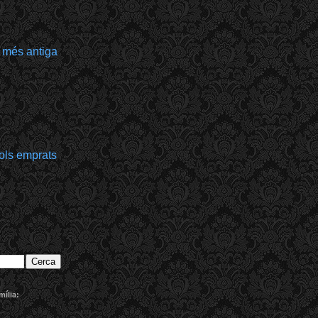
 més antiga
bols emprats
ília: