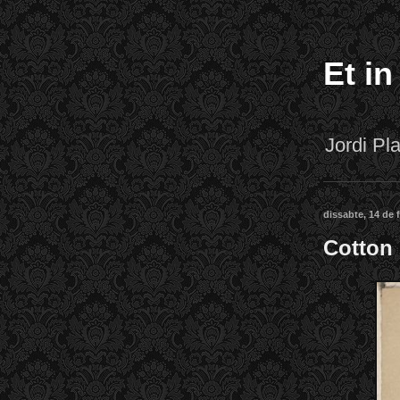
Et in
Jordi P
dissabte, 14 de 
Cotton