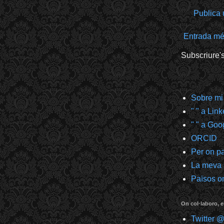
Publica 
Entrada mé
Subscriure'
Sobre mi
" " a Lin
" " a Goo
ORCID
Per on p
La meva
Països on
On col·laboro, e
Twitter 