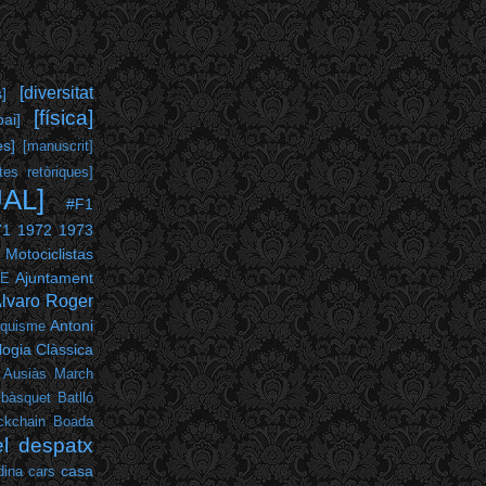
[diversitat
s]
[física]
pai]
es]
[manuscrit]
tes retòriques]
UAL]
#F1
71
1972
1973
 Motociclistas
Ajuntament
PE
lvaro Roger
Antoni
nquisme
ogia Clàssica
Ausiàs March
bàsquet
Batlló
ckchain
Boada
el despatx
casa
dina
cars