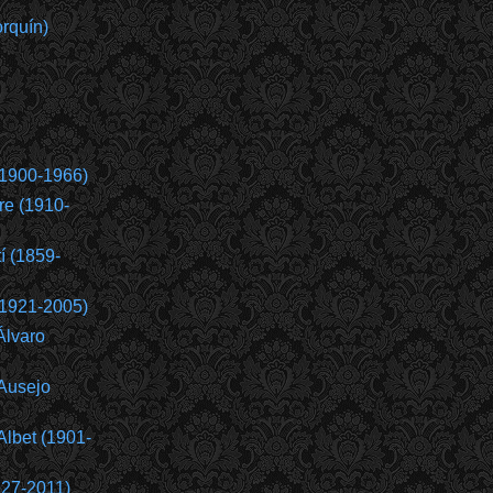
rquín)
(1900-1966)
re (1910-
í (1859-
(1921-2005)
Álvaro
Ausejo
Albet (1901-
927-2011)