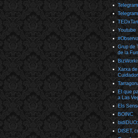
Telegra
Telegram
TEDxTar
Youtube
#Observ
Grup de T
de la F
BizWorki
Xarxa de 
Cuidador
Tarragon
El que pa
a Las Ve
Els Sens
BOINC
bidiDUO:
DISET, cu