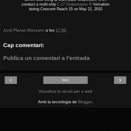
conduct a multi-ship
C-17 Globemaster III
formation
during Crescent Reach 15 on May 21, 2015
Jordi Planas Manzano
a les
17:00
Cap comentari:
Publica un comentari a l'entrada
‹
›
Inici
Visualitza la versió per a web
Amb la tecnologia de
Blogger
.