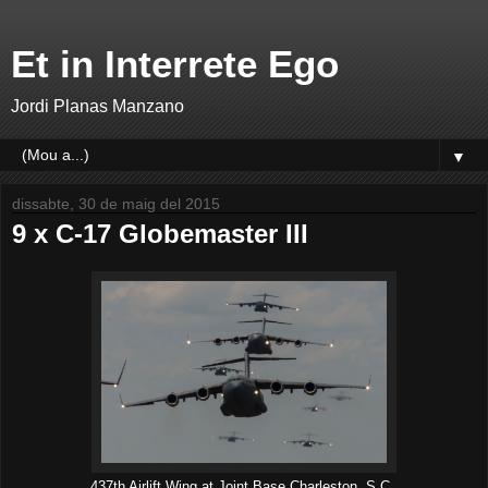
Et in Interrete Ego
Jordi Planas Manzano
▼
dissabte, 30 de maig del 2015
9 x C-17 Globemaster III
437th Airlift Wing at Joint Base Charleston, S.C.,