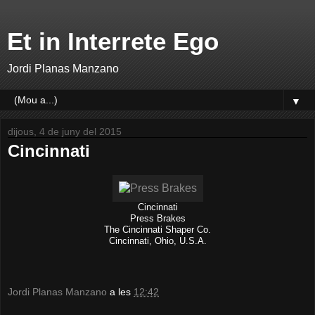
Et in Interrete Ego
Jordi Planas Manzano
▼
dijous, 4 de juny del 2015
Cincinnati
Cincinnati
Press Brakes
The Cincinnati Shaper Co.
Cincinnati, Ohio, U.S.A.
Jordi Planas Manzano
a les
12:42