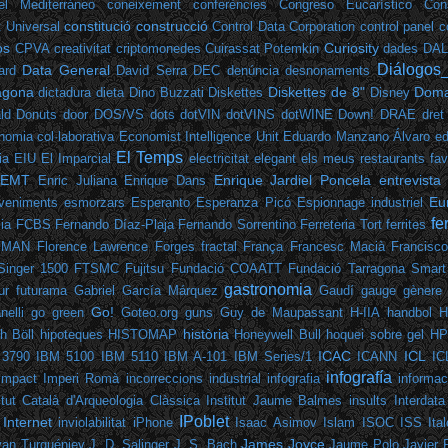
el Mediterráneo
coneixement
conferències
Congreso Eucarístico
Con
constitució
construcció
t Universal
Control Data Corporation
control panel
c
os
Curiosity
CPVA
creativitat
criptomonedes
Cuirassat Potemkin
dades
DA
Diálogos
Data General
ard
David Serra
DEC
denúncia
desnonaments
ragona
Diskettes de 8"
Doma
dictadura
dieta
Dino Buzzati
Diskettes
Disney
ld
Donuts
door
DOS/VS
dots
dotVIN
dotVINS
dotWINE
Down!
DRAE
dret
nomia col·laborativa
Economist Intelligence Unit
Eduardo Manzano Álvaro
ed
El Temps
ia
EIU
El Imparcial
electricitat
elegant
els meus restaurants fav
EMT
Enrique Jardiel Poncela
entrevista
Enric Juliana
Enrique Dans
Eu
veniments
esmorzars
Esperanto
Esperanza Picó
Espionnage industriel
fe
ia
FCBS
Fernando Díaz-Plaja
Fernando Sorrentino
Ferreteria Tort
ferrites
EMAN
Florence Lawrence
Forges
fractal
França
Francesc Macià
Francisc
Singer 1500
FTSMC
Fujitsu
Fundació COAATT
Fundació Tarragona Smart
gastronomia
ur
futurama
Gabriel García Márquez
Gaudí
gauge
gènere
Go!
elli
go green
Goteo.org
guns
Guy de Maupassant
H-IIA
handbol
H
història
h Böll
hipoteques
HISTOMAP
Honeywell Bull
hoquei sobre gel
HP
ICAC
ICL
 3790
IBM 5100
IBM 5110
IBM A-101
IBM Series/1
ICANN
IC
infografía
Impact
Imperi Romà
incorreccions
industrial
infografia
informac
itut Català d'Arqueologia Clàssica
Institut Jaume Balmes
insults
Interdata
IPoblet
Internet
inviolabilitat
iPhone
Isaac Asimov
Islam
ISOC
ISS
Ita
James Joyce
van Turguéniev
J. D. Salinger
J. S. Bach
Jaume Polo
Javier