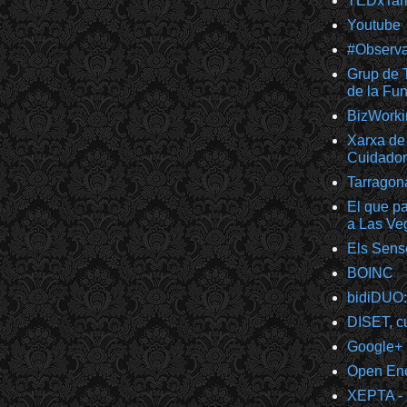
TEDxTar
Youtube
#Observ
Grup de T
de la F
BizWorki
Xarxa de 
Cuidador
Tarragon
El que pa
a Las Ve
Els Sens
BOINC
bidiDUO:
DISET, cu
Google+
Open Ener
XEPTA - 