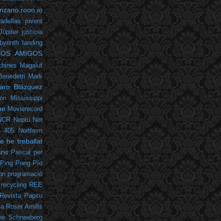
nzano.roon.io
adellas
jovent
Júpiter
justícia
byrinth
landing
LOS AMIGOS
hines
Magaluf
Benedetti
Mark
varo Blázquez
ón
Mississippi
me
Movierecord
NCR
Neptú
Net
m 405
Northern
 he treballat
ris
Pascal
per
Ping Pong
Pío
on
programació
recycling
REE
Revista Papitu
la
Roser Amills
he
Schneeberg