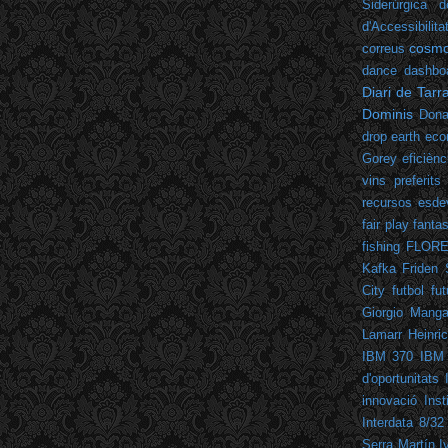
Siderúrgica d
d'Accessibilita
cosm
correus
dance
dashbo
Diari de Tar
Dominis
Dona
drop
earth
eco
Gorey
eficiènc
vins preferits
recursos
esde
fair play
fantas
fishing
FLOR
Kafka
Friden 
City
futbol
fut
Giorgio Mangan
Lamarr
Heinric
IBM 370
IBM
d'oportunitats
innovació
Inst
Interdata 8/32
Serra Martín
I