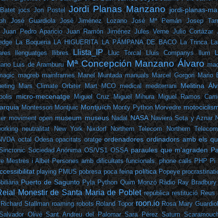
Jordi Planas Manzano
jordi-planas-ma
Batet
jocs
Jon Postel
ph
José Guardiola
José Jiménez Lozano
José Mª Pemán
Josep Tarr
Juan Pedro Aparicio
Juan Ramón Jiménez
Jules Verne
Julio Cortázar
edge
La Boqueria
LA HIGUERITA
LA PÁMPANA DE BACO
La Trinca
La
Llista_IP
ares
llenguatges
llibres
Lluc Torcal
Lluis Companys
llum
Mª Concepción Manzano Álvaro
gano
Luis de Aramburu
mac
magic
magreb
mainframes
Manel Muntada
manuals
Marcel Gorgori
Mario 
Melitina Ál
eting
Mars Climate Orbiter
Mart
MCO
medical
mediterrani
micro-mecenatge
polis
Miguel Cruz
Miguel Mihura
Miguel Ramos Carri
arquia
Montjuïch
motociclis
Montessori
Montjuic
Monty Python
Morvedre
museum
museus
NASA
er
moviment open
Nadal
Naviera Sota y Aznar
orking
neutralitat
New York
Nixdorf
Northern Telecom
Northern Teleco
ordenadores
ordinadors amb els que
NVDA
octal
Odesa
opacitats
oratge
paraules que m'agraden
Pa
Sincronic Sociedad Anónima
OS/VS1
OSSA
e Mestres i Albet
Persones amb dificultats funcionals.
phone calls
PHP
Pi
ccessibilitat
política
playing
PMUS
pobresa
poca feina
Popeye
procrastinati
Puerto de Sagunto
iliària
Pyla
Python
Quim Monzó
Ràdio
Ray Bradbury
Reial Monestir de Santa Maria de Poblet
república
restitució
Reus
roon.io
Richard Stallman
roaming
robots
Roland Topor
Rosa Mary Guardio
Salvador Olivé
Sant Andreu del Palomar
Sara Pérez
Saturn
Scaramouc