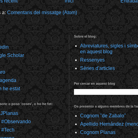
s recent
Inici
Entrada
s a:
Comentaris del missatge (Atom)
Sobre el blog:
Abreviatures, sigles i sím
kedin
en aquest blog
gle Scholar
Ressenyes
Sèries d'articles
aro
 agenda
Per cercar en aquest blog
 he estat
scric o poso 'coses', o ho he fet:
Os presento a alguns membres de la fam
@JPlanas
Cognom "de Zabalo"
m #Observando
Apellido Hernández (meno
 #Tech
Cognom Planas