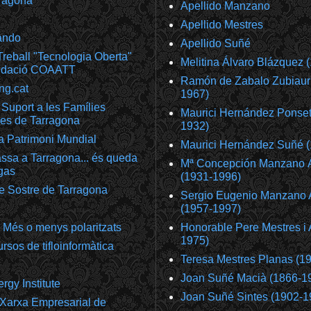
ragona
Apellido Manzano
Apellido Mestres
ando
Apellido Suñé
reball "Tecnologia Oberta"
Melitina Álvaro Blázquez 
undació COAATT
Ramón de Zabalo Zubiaur
ng.cat
1967)
Suport a les Famílies
Maurici Hernández Ponset
es de Tarragona
1932)
a Patrimoni Mundial
Maurici Hernández Suñé 
ssa a Tarragona... és queda
Mª Concepción Manzano 
gas
(1931-1996)
e Sostre de Tarragona
Sergio Eugenio Manzano 
(1957-1997)
 Més o menys polaritzats
Honorable Pere Mestres i 
1975)
rsos de tifloinformàtica
Teresa Mestres Planas (1
Joan Suñé Macià (1866-1
gy Institute
Joan Suñé Sintes (1902-1
Xarxa Empresarial de