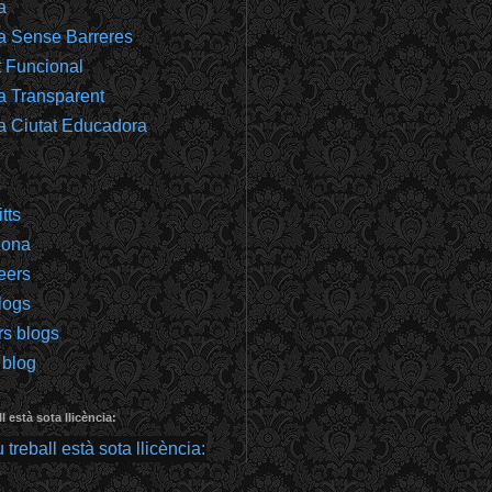
a
a Sense Barreres
t Funcional
a Transparent
a Ciutat Educadora
tts
gona
eers
logs
rs blogs
 blog
l està sota llicència: