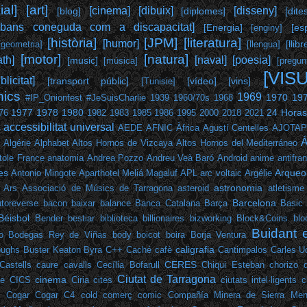
al]
[art]
[cinema]
[dibuix]
[disseny]
[blog]
[diplomes]
[dite
abans coneguda com a discapacitat]
[Energia]
[es
[enginy]
[història]
[JPM]
[literatura]
[humor]
[llibr
[geometria]
[llengua]
[motor]
[natura]
th]
[naval]
[poesia]
[music]
[música]
[pregun
[VIS
blicitat]
[transport públic]
[vídeo]
[vins]
[Tunisie]
hics
1969
1970
19
#IP_Onionfest
#JeSuisCharlie
1939
1960/70s
1968
1977
1978
1980
24 Horas
76
1982
1983
1985
1986
1995
2000
2018
2021
accessibilitat universal
4
AEDE
AFNIC
Àfrica
Agustí Centelles
AJOTA
Á
Algérie
Alphabet
Altos Hornos de Vizcaya
Altos Hornos del Mediterráneo
tole France
anatomia
Andrea Pozzo
Andreu Veà Baró
Android
anime
antifra
es
Arqueol
Antonio Mingote
Aparthotel Meliá Magaluf
APL
arc voltaic
Argélie
astronomia
Ars
Associació de Músics de Tarragona
asteroid
atletisme
Barcelona
toreverse
bacon
baixar
balance
Banca Catalana
Barça
Basic
Béisbol
Bender
bestiar
biblioteca
billionaires
bizworking
Block&Coins
blo
Buidant 
o
Bodegas Rey de Viñas
body
boicot
boira
Borja Ventura
caligrafia
oughs
Buster Keaton
Byra
C++
Caché
cafè
Cantimpalos
Carles U
CERES
Castells
caure
cavalls
Cecília Bofarull
Chiqui Esteban
chorizo 
Ciutat de Tarragona
cinema
ee
CICS
Ciria
cites
ciutats intel·ligents
c
e
Cogar
Cogar C4
cold
comerç
comic
Compañía Minera de Sierra Men