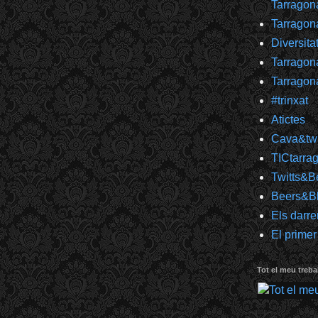
Tarragon
Tarragon
Diversita
Tarragon
Tarragon
#trinxat
Atictes
Cava&twi
TICtarra
Twitts&B
Beers&B
Els darre
El primer
Tot el meu trebal