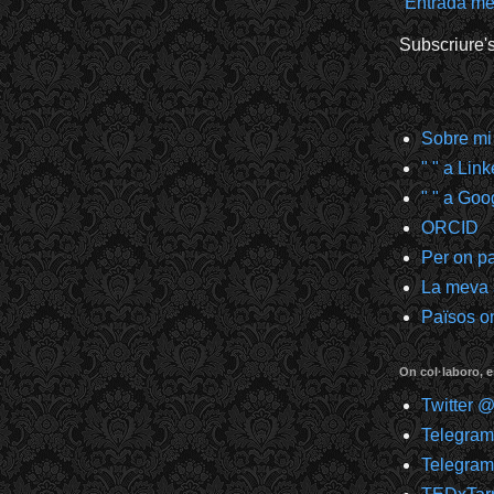
Entrada mé
Subscriure'
Sobre mi
" " a Lin
" " a Goo
ORCID
Per on p
La meva
Països on
On col·laboro, e
Twitter 
Telegra
Telegram