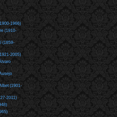
(1900-1966)
re (1910-
í (1859-
(1921-2005)
Álvaro
Ausejo
Albet (1901-
927-2011)
948)
965)