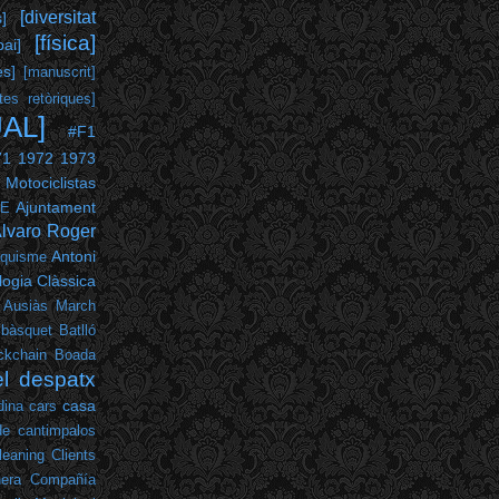
[diversitat
s]
[física]
pai]
es]
[manuscrit]
tes retòriques]
UAL]
#F1
71
1972
1973
 Motociclistas
Ajuntament
PE
lvaro Roger
Antoni
nquisme
ogia Clàssica
Ausiàs March
bàsquet
Batlló
ckchain
Boada
el despatx
casa
dina
cars
de cantimpalos
leaning
Clients
era
Compañía