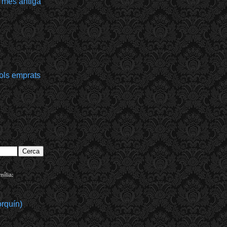
 més antiga
bols emprats
ília:
rquín)