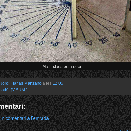
Math classroom door
r
Jordi Planas Manzano
a les
12:05
math]
,
[VISUAL]
mentari:
un comentari a l'entrada