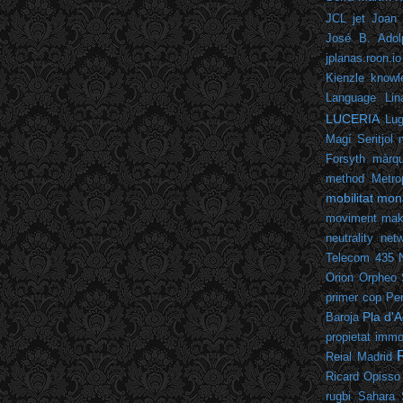
JCL
jet
Joan 
José B. Adol
jplanas.roon.io
Kienzle
knowl
Language
Lin
LUCERIA
Lu
Magí Seritjol
Forsyth
màrqu
method
Metro
mobilitat
mon
moviment mak
neutrality
netw
Telecom 435
Orion
Orpheo 
primer cop
Per
Pla d'A
Baroja
propietat immob
Reial Madrid
Ricard Opisso
rugbi
Sahara