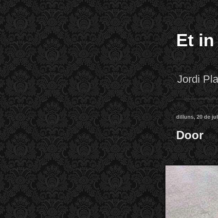
Et in
Jordi P
dilluns, 20 de ju
Door