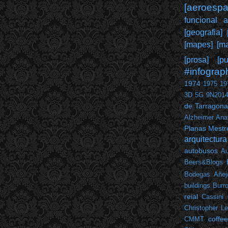
[aeroespai
funcional 
[geografia]
[mapes]
[ma
[prosa]
[pu
#infograp
1974
1975
19
3D
5G
9N201
de Tarragona
Alzheimer
Ana
Planas Mestr
arquitectura
autobusos
Au
Beers&Blogs
Bodegas Añej
buildings
Burr
reial
Cassini
Christopher L
coffe
CMMT