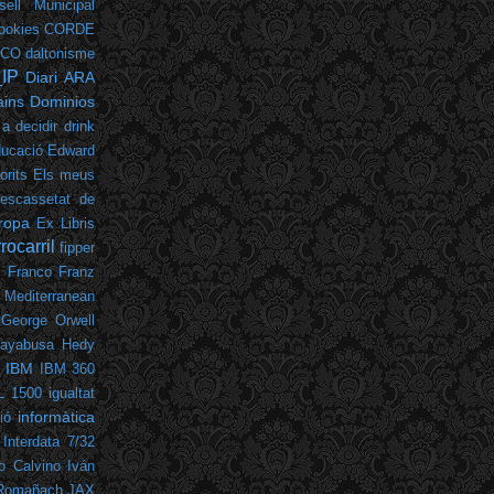
sell Municipal
ookies
CORDE
LCO
daltonisme
_IP
Diari ARA
ins
Dominios
 a decidir
drink
ucació
Edward
orits
Els meus
escassetat de
ropa
Ex Libris
rrocarril
fipper
o Franco
Franz
 Mediterranean
George Orwell
ayabusa
Hedy
IBM
IBM 360
L 1500
igualtat
informàtica
ió
Interdata 7/32
lo Calvino
Iván
 Romañach
JAX