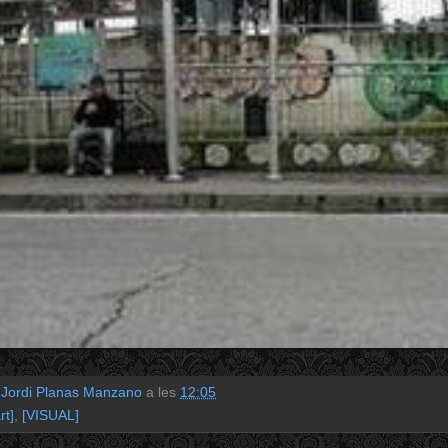
r
Jordi Planas Manzano
a les
12:05
rt]
,
[VISUAL]