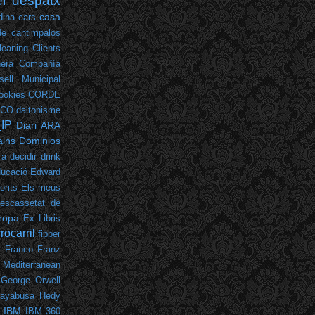
el despatx
casa
dina
cars
de cantimpalos
leaning
Clients
era
Compañía
sell Municipal
ookies
CORDE
LCO
daltonisme
_IP
Diari ARA
ins
Dominios
 a decidir
drink
ucació
Edward
orits
Els meus
escassetat de
ropa
Ex Libris
rrocarril
fipper
o Franco
Franz
 Mediterranean
George Orwell
ayabusa
Hedy
IBM
IBM 360