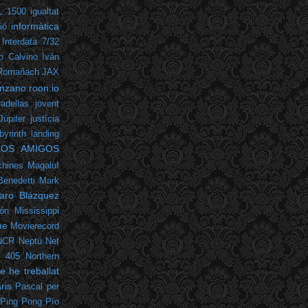
L 1500
igualtat
informàtica
ió
Interdata 7/32
lo Calvino
Iván
 Romañach
JAX
nzano.roon.io
adellas
jovent
Júpiter
justícia
byrinth
landing
LOS AMIGOS
hines
Magaluf
Benedetti
Mark
varo Blázquez
ón
Mississippi
me
Movierecord
NCR
Neptú
Net
m 405
Northern
 he treballat
ris
Pascal
per
Ping Pong
Pío