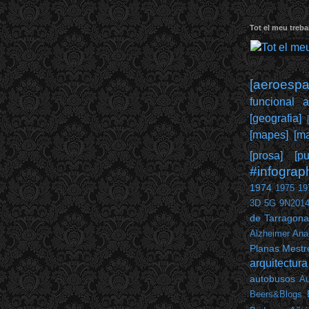
Tot el meu trebal
[aeroespai
funcional 
[geografia]
[mapes]
[ma
[prosa]
[pu
#infograp
1974
1975
19
3D
5G
9N201
de Tarragona
Alzheimer
Ana
Planas Mestr
arquitectura
autobusos
Au
Beers&Blogs