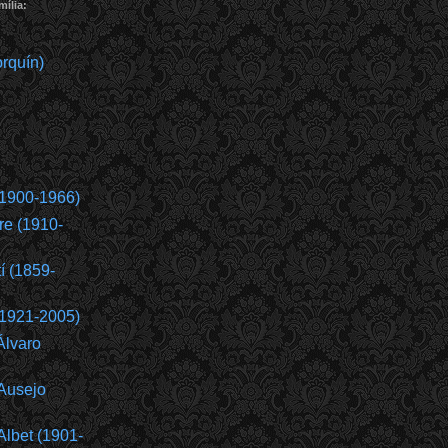
ília:
rquín)
(1900-1966)
re (1910-
í (1859-
(1921-2005)
Álvaro
Ausejo
Albet (1901-