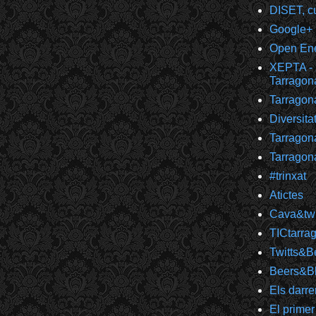
DISET, cu
Google+
Open Ener
XEPTA - 
Tarragon
Tarragon
Diversita
Tarragon
Tarragon
#trinxat
Atictes
Cava&twi
TICtarra
Twitts&B
Beers&B
Els darre
El primer