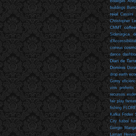
Bodegas Añej
buildings
Burr
reial
Cassini
Christopher L
coffe
CMMT
Siderúrgica d
d'Accessibilita
cosm
correus
dance
dashbo
Diari de Tar
Dominis
Dona
drop
earth
eco
Gorey
eficiènc
vins preferits
recursos
esde
fair play
fantas
fishing
FLOR
Kafka
Friden 
City
futbol
fut
Giorgio Mangan
Lamarr
Heinric