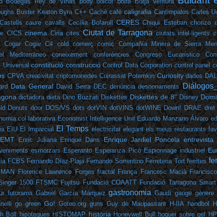
Buidant 
o
Bodegas Rey de Viñas
body
boicot
boira
Borja Ventura
caligrafia
oughs
Buster Keaton
Byra
C++
Caché
cafè
Cantimpalos
Carles U
CERES
Castells
caure
cavalls
Cecília Bofarull
Chiqui Esteban
chorizo 
Ciutat de Tarragona
cinema
ee
CICS
Ciria
cites
ciutats intel·ligents
c
e
Cogar
Cogar C4
cold
comerç
comic
Compañía Minera de Sierra Men
el Mediterráneo
coneixement
conferències
Congreso Eucarístico
Con
constitució
construcció
t Universal
Control Data Corporation
control panel
c
os
Curiosity
CPVA
creativitat
criptomonedes
Cuirassat Potemkin
dades
DA
Diálogos
Data General
ard
David Serra
DEC
denúncia
desnonaments
ragona
Diskettes de 8"
Doma
dictadura
dieta
Dino Buzzati
Diskettes
Disney
ld
Donuts
door
DOS/VS
dots
dotVIN
dotVINS
dotWINE
Down!
DRAE
dret
nomia col·laborativa
Economist Intelligence Unit
Eduardo Manzano Álvaro
ed
El Temps
ia
EIU
El Imparcial
electricitat
elegant
els meus restaurants fav
EMT
Enrique Jardiel Poncela
entrevista
Enric Juliana
Enrique Dans
Eu
veniments
esmorzars
Esperanto
Esperanza Picó
Espionnage industriel
fe
ia
FCBS
Fernando Díaz-Plaja
Fernando Sorrentino
Ferreteria Tort
ferrites
EMAN
Florence Lawrence
Forges
fractal
França
Francesc Macià
Francisc
Singer 1500
FTSMC
Fujitsu
Fundació COAATT
Fundació Tarragona Smart
gastronomia
ur
futurama
Gabriel García Márquez
Gaudí
gauge
gènere
Go!
elli
go green
Goteo.org
guns
Guy de Maupassant
H-IIA
handbol
H
història
h Böll
hipoteques
HISTOMAP
Honeywell Bull
hoquei sobre gel
HP