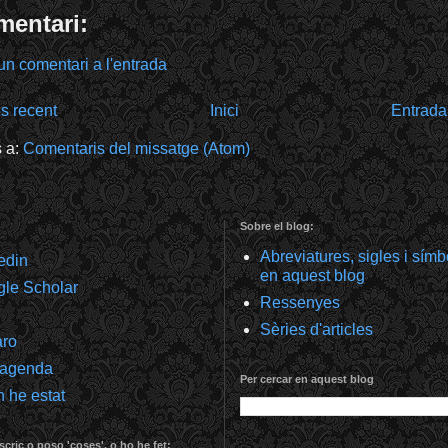
mentari:
un comentari a l'entrada
s recent
Inici
Entrada
s a:
Comentaris del missatge (Atom)
Sobre el blog:
Abreviatures, sigles i sím
kedin
en aquest blog
gle Scholar
Ressenyes
Sèries d'articles
aro
 agenda
Per cercar en aquest blog
 he estat
scric o poso 'coses', o ho he fet: