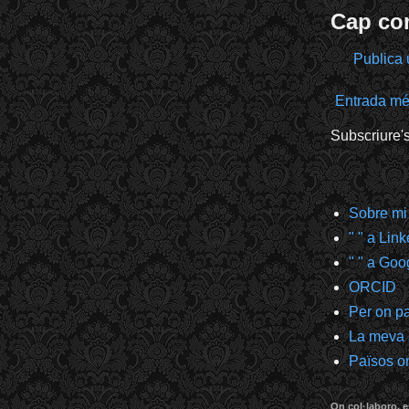
Cap co
Publica 
Entrada mé
Subscriure'
Sobre mi
" " a Lin
" " a Goo
ORCID
Per on p
La meva
Països on
On col·laboro, e