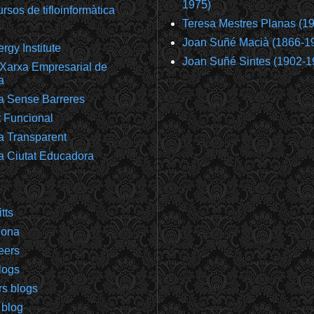
1975)
rsos de tifloinformàtica
Teresa Mestres Planas (1
Joan Suñé Macià (1866-1
gy Institute
Joan Suñé Sintes (1902-1
Xarxa Empresarial de
a
a Sense Barreres
t Funcional
a Transparent
a Ciutat Educadora
tts
gona
eers
logs
rs blogs
 blog