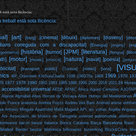
l està sota llicència:
al]
[art]
[cinema]
[dibuix]
[disseny]
[blog]
[diplomes]
[dite
abans coneguda com a discapacitat]
[Energia]
[es
[enginy]
[història]
[JPM]
[literatura]
[humor]
[llibr
[geometria]
[llengua]
[motor]
[natura]
th]
[naval]
[poesia]
[music]
[música]
[pregun
[VIS
blicitat]
[transport públic]
[vídeo]
[vins]
[Tunisie]
hics
1969
1970
19
#IP_Onionfest
#JeSuisCharlie
1939
1960/70s
1968
1977
1978
1980
24 Horas
76
1982
1983
1985
1986
1995
2000
2018
2021
accessibilitat universal
4
AEDE
AFNIC
Àfrica
Agustí Centelles
AJOTA
Á
Algérie
Alphabet
Altos Hornos de Vizcaya
Altos Hornos del Mediterráneo
tole France
anatomia
Andrea Pozzo
Andreu Veà Baró
Android
anime
antifra
es
Arqueol
Antonio Mingote
Aparthotel Meliá Magaluf
APL
arc voltaic
Argélie
astronomia
Ars
Associació de Músics de Tarragona
asteroid
atletisme
Barcelona
toreverse
bacon
baixar
balance
Banca Catalana
Barça
Basic
Béisbol
Bender
bestiar
biblioteca
billionaires
bizworking
Block&Coins
blo