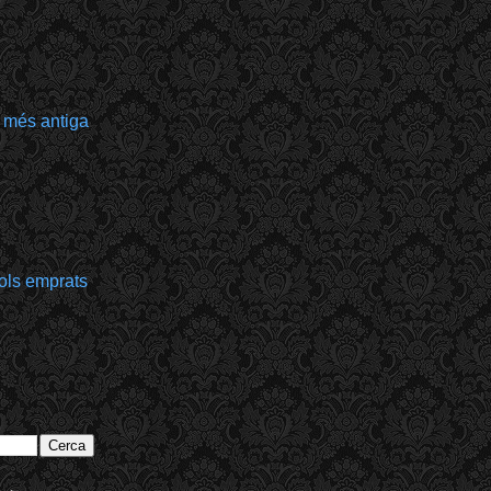
 més antiga
bols emprats