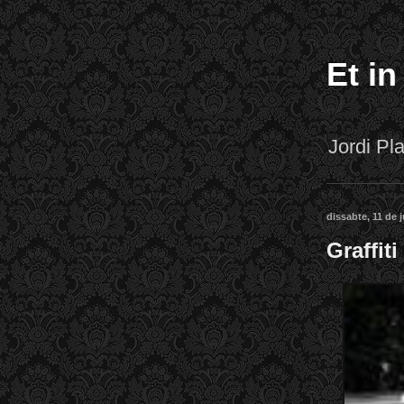
Et in
Jordi P
dissabte, 11 de j
Graffiti