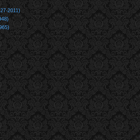
927-2011)
948)
965)