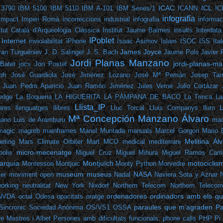
ICAC
ICL
 3790
IBM 5100
IBM 5110
IBM A-101
IBM Series/1
ICANN
IC
infografía
Impact
Imperi Romà
incorreccions
industrial
infografia
informac
itut Català d'Arqueologia Clàssica
Institut Jaume Balmes
insults
Interdata
IPoblet
Internet
inviolabilitat
iPhone
Isaac Asimov
Islam
ISOC
ISS
Ita
James Joyce
van Turguéniev
J. D. Salinger
J. S. Bach
Jaume Polo
Javier
Jordi Planas Manzano
jordi-planas-ma
Batet
jocs
Jon Postel
ph
José Guardiola
José Jiménez Lozano
José Mª Pemán
Josep Tarr
Juan Pedro Aparicio
Juan Ramón Jiménez
Jules Verne
Julio Cortázar
edge
La Boqueria
LA HIGUERITA
LA PÁMPANA DE BACO
La Trinca
La
Llista_IP
ares
llenguatges
llibres
Lluc Torcal
Lluis Companys
llum
Mª Concepción Manzano Álvaro
gano
Luis de Aramburu
mac
magic
magreb
mainframes
Manel Muntada
manuals
Marcel Gorgori
Mario 
Melitina Ál
eting
Mars Climate Orbiter
Mart
MCO
medical
mediterrani
micro-mecenatge
polis
Miguel Cruz
Miguel Mihura
Miguel Ramos Carri
arquia
Montjuïch
motociclis
Montessori
Montjuic
Monty Python
Morvedre
museum
museus
NASA
er
moviment open
Nadal
Naviera Sota y Aznar
orking
neutralitat
New York
Nixdorf
Northern Telecom
Northern Teleco
ordenadores
ordinadors amb els que
NVDA
octal
Odesa
opacitats
oratge
paraules que m'agraden
Pa
Sincronic Sociedad Anónima
OS/VS1
OSSA
e Mestres i Albet
Persones amb dificultats funcionals.
phone calls
PHP
Pi