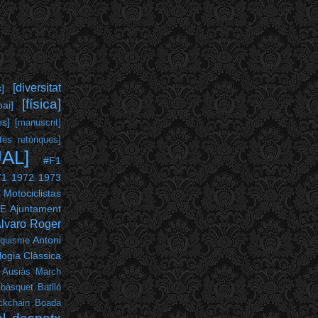
[diversitat
s]
[física]
pai]
es]
[manuscrit]
tes retòriques]
UAL]
#F1
71
1972
1973
 Motociclistas
Ajuntament
PE
lvaro Roger
Antoni
nquisme
ogia Clàssica
Ausiàs March
bàsquet
Batlló
ckchain
Boada