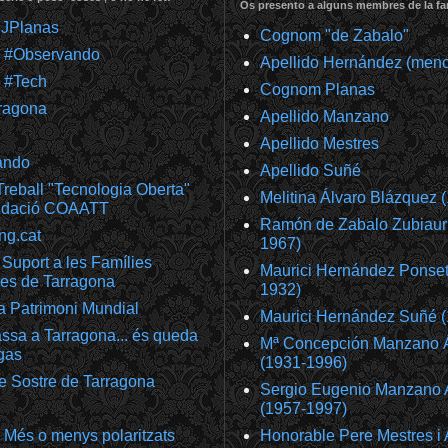
Os presento a alguns membres de la fam
@JPlanas
Cognom "de Zabalo"
m #Observando
Apellido Hernández (meno
 #Tech
Cognom Planas
ragona
Apellido Manzano
Apellido Mestres
ando
Apellido Suñé
reball "Tecnologia Oberta"
Melitina Álvaro Blázquez 
undació COAATT
Ramón de Zabalo Zubiaur
ng.cat
1967)
Suport a les Famílies
Maurici Hernández Ponset
es de Tarragona
1932)
a Patrimoni Mundial
Maurici Hernández Suñé 
ssa a Tarragona... és queda
Mª Concepción Manzano 
gas
(1931-1996)
e Sostre de Tarragona
Sergio Eugenio Manzano 
(1957-1997)
 Més o menys polaritzats
Honorable Pere Mestres i 