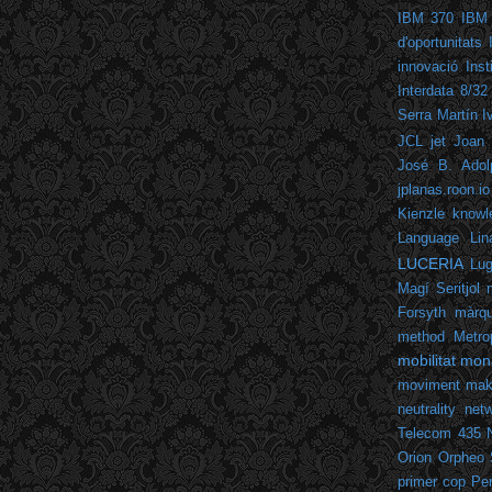
IBM 370
IBM
d'oportunitats
innovació
Inst
Interdata 8/32
Serra Martín
I
JCL
jet
Joan 
José B. Adol
jplanas.roon.io
Kienzle
knowl
Language
Lin
LUCERIA
Lu
Magí Seritjol
Forsyth
màrqu
method
Metro
mobilitat
mon
moviment mak
neutrality
netw
Telecom 435
Orion
Orpheo 
primer cop
Per