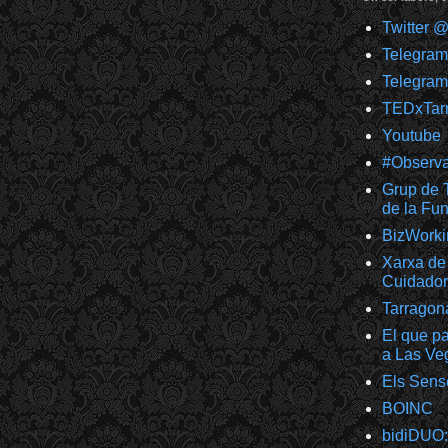
Twitter 
Telegra
Telegram
TEDxTar
Youtube
#Observ
Grup de T
de la F
BizWorki
Xarxa de 
Cuidador
Tarragon
El que pa
a Las Ve
Els Sens
BOINC
bidiDUO: