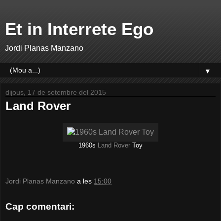
Et in Interrete Ego
Jordi Planas Manzano
▼
dijous, 17 de setembre del 2015
Land Rover
1960s
Land Rover
Toy
Jordi Planas Manzano
a les
15:00
Cap comentari: