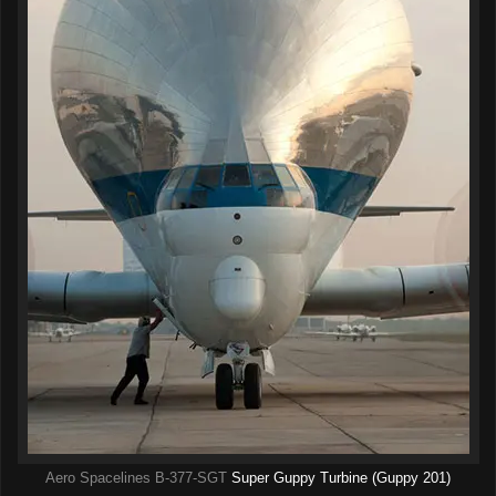
Aero Spacelines
B-377-SGT
Super Guppy Turbine (Guppy 201)