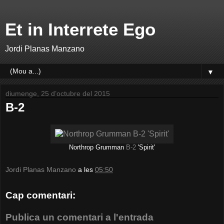
Et in Interrete Ego
Jordi Planas Manzano
▼
diumenge, 25 d’octubre del 2015
B-2
Northrop Grumman
B-2
'Spirit'
Jordi Planas Manzano
a les
05:50
Cap comentari:
Publica un comentari a l'entrada