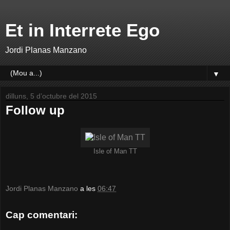
Et in Interrete Ego
Jordi Planas Manzano
▼
dilluns, 5 d’octubre del 2015
Follow up
Isle of Man TT
Jordi Planas Manzano
a les
06:47
Cap comentari: