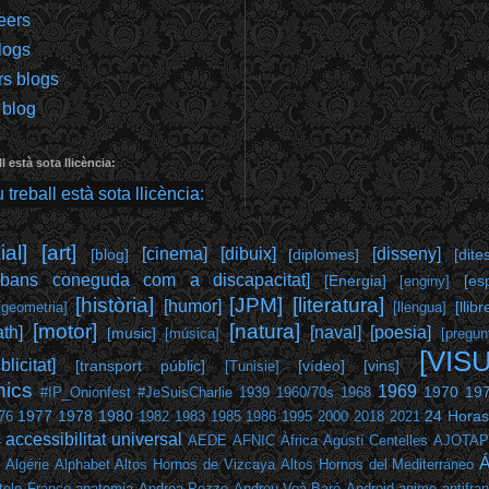
eers
logs
rs blogs
 blog
l està sota llicència:
al]
[art]
[cinema]
[dibuix]
[disseny]
[blog]
[diplomes]
[dite
abans coneguda com a discapacitat]
[Energia]
[es
[enginy]
[història]
[JPM]
[literatura]
[humor]
[llibr
[geometria]
[llengua]
[motor]
[natura]
th]
[naval]
[poesia]
[music]
[música]
[pregun
[VIS
blicitat]
[transport públic]
[vídeo]
[vins]
[Tunisie]
hics
1969
1970
19
#IP_Onionfest
#JeSuisCharlie
1939
1960/70s
1968
1977
1978
1980
24 Horas
76
1982
1983
1985
1986
1995
2000
2018
2021
accessibilitat universal
4
AEDE
AFNIC
Àfrica
Agustí Centelles
AJOTA
Á
Algérie
Alphabet
Altos Hornos de Vizcaya
Altos Hornos del Mediterráneo
tole France
anatomia
Andrea Pozzo
Andreu Veà Baró
Android
anime
antifra