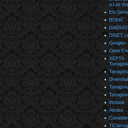
a Las Ve
Els Sens
BOINC
bidiDUO:
DISET, cu
Google+
Open Ener
XEPTA - 
Tarragon
Tarragon
Diversita
Tarragon
Tarragon
#trinxat
Atictes
Cava&twi
TICtarra