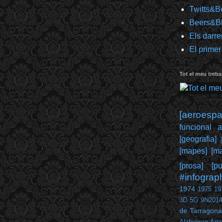
Twitts&B
Beers&B
Els darre
El primer
Tot el meu trebal
[aeroespai
funcional 
[geografia]
[mapes]
[ma
[prosa]
[pu
#infograp
1974
1975
19
3D
5G
9N201
de Tarragona
Alzheimer
Ana