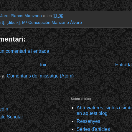
r
Jordi Planas Manzano
a les
11:00
rt]
,
[dibuix]
,
Mª Concepción Manzano Álvaro
mentari:
un comentari a l'entrada
Inici
Entrada
s a:
Comentaris del missatge (Atom)
Sobre el blog:
Abreviatures, sigles i sím
kedin
en aquest blog
gle Scholar
Ressenyes
Sèries d'articles