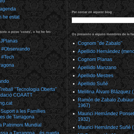
aro
 agenda
Per cercar en aquest blog
 he estat
scric o poso 'coses', o ho he fet:
Os presento a alguns membres de la fam
@JPlanas
Cognom "de Zabalo"
m #Observando
Apellido Hernández (meno
 #Tech
Cognom Planas
ragona
Apellido Manzano
Apellido Mestres
ando
Apellido Suñé
reball "Tecnologia Oberta"
Melitina Álvaro Blázquez 
undació COAATT
Ramón de Zabalo Zubiaur
ng.cat
1967)
Suport a les Famílies
Maurici Hernández Ponset
es de Tarragona
1932)
a Patrimoni Mundial
Maurici Hernández Suñé 
ssa a Tarragona... és queda