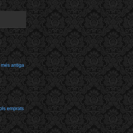
 més antiga
bols emprats