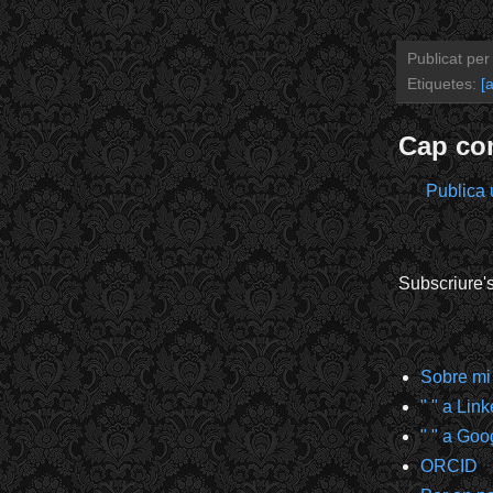
Publicat pe
Etiquetes:
[a
Cap co
Publica 
Subscriure'
Sobre mi
" " a Lin
" " a Goo
ORCID