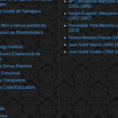
Mª Concepción Manzano 
gas
(1931-1996)
e Sostre de Tarragona
Sergio Eugenio Manzano 
(1957-1997)
 Més o menys polaritzats
Honorable Pere Mestres i 
1975)
rsos de tifloinformàtica
Teresa Mestres Planas (1
Joan Suñé Macià (1866-1
gy Institute
Joan Suñé Sintes (1902-1
Xarxa Empresarial de
a
a Sense Barreres
t Funcional
a Transparent
a Ciutat Educadora
tts
gona