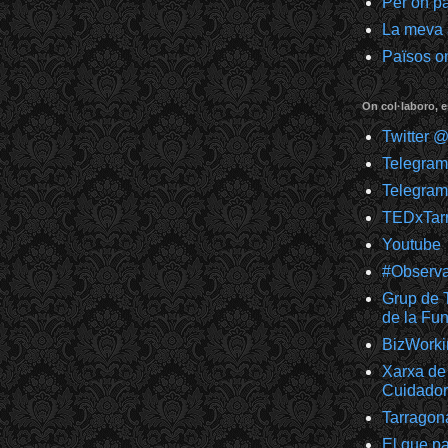
Per on p
La meva
Països on
On col·laboro, e
Twitter 
Telegra
Telegram
TEDxTar
Youtube
#Observ
Grup de T
de la F
BizWorki
Xarxa de 
Cuidador
Tarragon
El que pa