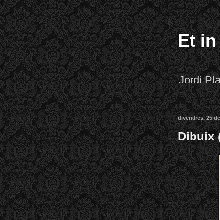
Et in
Jordi P
divendres, 25 d
Dibuix 