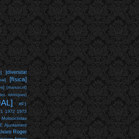
[diversitat
s]
[física]
pai]
es]
[manuscrit]
tes retòriques]
UAL]
#F1
71
1972
1973
 Motociclistas
Ajuntament
PE
lvaro Roger
Antoni
nquisme