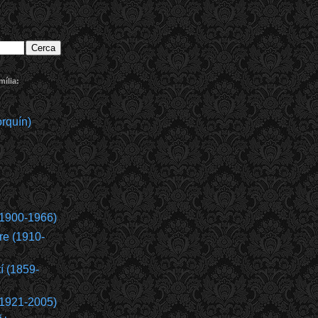
ília:
rquín)
(1900-1966)
re (1910-
í (1859-
(1921-2005)