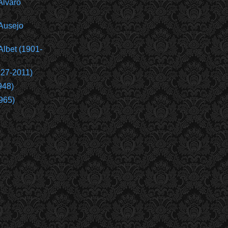
Álvaro
Ausejo
Albet (1901-
927-2011)
948)
965)