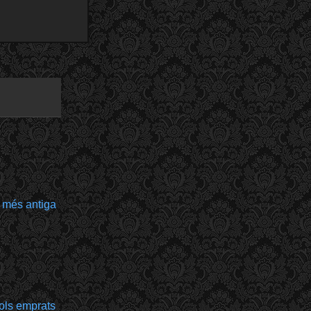
 més antiga
bols emprats