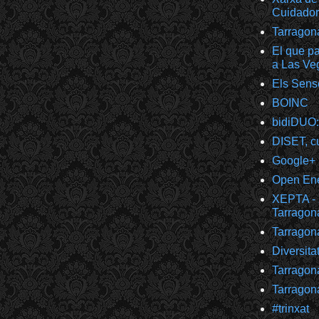
Cuidador
Tarragon
El que pa
a Las Ve
Els Sens
BOINC
bidiDUO:
DISET, cu
Google+
Open Ener
XEPTA - 
Tarragon
Tarragon
Diversita
Tarragon
Tarragon
#trinxat