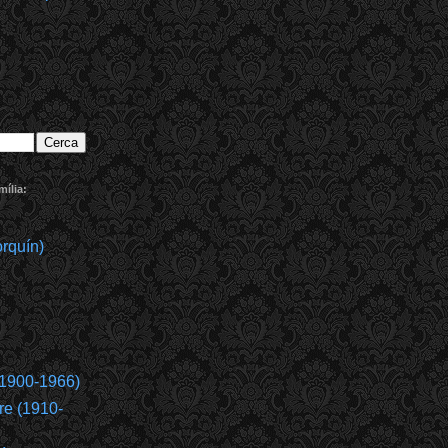
ília:
rquín)
(1900-1966)
re (1910-