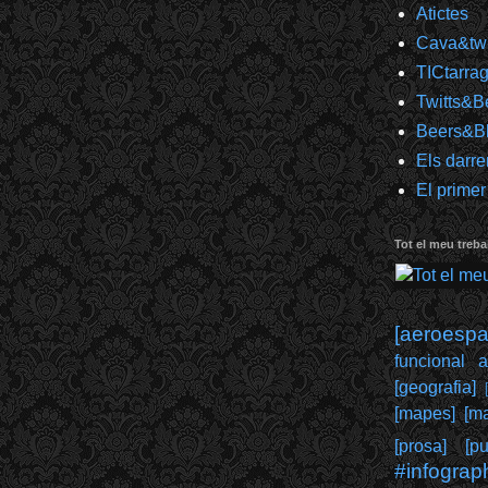
Atictes
Cava&twi
TICtarra
Twitts&B
Beers&B
Els darre
El primer
Tot el meu trebal
[aeroespai
funcional 
[geografia]
[mapes]
[ma
[prosa]
[pu
#infograp