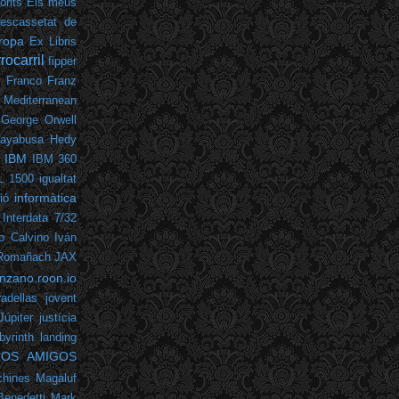
orits
Els meus
escassetat de
ropa
Ex Libris
rrocarril
fipper
o Franco
Franz
 Mediterranean
George Orwell
ayabusa
Hedy
IBM
IBM 360
L 1500
igualtat
informàtica
ió
Interdata 7/32
lo Calvino
Iván
 Romañach
JAX
nzano.roon.io
adellas
jovent
Júpiter
justícia
byrinth
landing
LOS AMIGOS
hines
Magaluf
Benedetti
Mark