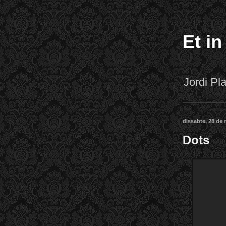
Et in
Jordi P
dissabte, 28 de 
Dots