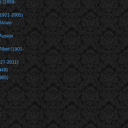
í (1859-
(1921-2005)
Álvaro
Ausejo
Albet (1901-
927-2011)
948)
965)