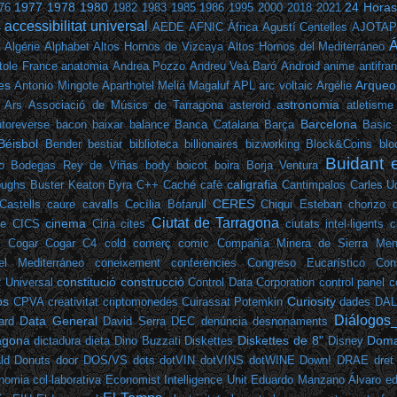
1977
1978
1980
24 Horas
76
1982
1983
1985
1986
1995
2000
2018
2021
accessibilitat universal
4
AEDE
AFNIC
Àfrica
Agustí Centelles
AJOTA
Á
Algérie
Alphabet
Altos Hornos de Vizcaya
Altos Hornos del Mediterráneo
tole France
anatomia
Andrea Pozzo
Andreu Veà Baró
Android
anime
antifra
es
Arqueol
Antonio Mingote
Aparthotel Meliá Magaluf
APL
arc voltaic
Argélie
astronomia
Ars
Associació de Músics de Tarragona
asteroid
atletisme
Barcelona
toreverse
bacon
baixar
balance
Banca Catalana
Barça
Basic
Béisbol
Bender
bestiar
biblioteca
billionaires
bizworking
Block&Coins
blo
Buidant 
o
Bodegas Rey de Viñas
body
boicot
boira
Borja Ventura
caligrafia
oughs
Buster Keaton
Byra
C++
Caché
cafè
Cantimpalos
Carles U
CERES
Castells
caure
cavalls
Cecília Bofarull
Chiqui Esteban
chorizo 
Ciutat de Tarragona
cinema
ee
CICS
Ciria
cites
ciutats intel·ligents
c
e
Cogar
Cogar C4
cold
comerç
comic
Compañía Minera de Sierra Men
el Mediterráneo
coneixement
conferències
Congreso Eucarístico
Con
constitució
construcció
t Universal
Control Data Corporation
control panel
c
os
Curiosity
CPVA
creativitat
criptomonedes
Cuirassat Potemkin
dades
DA
Diálogos
Data General
ard
David Serra
DEC
denúncia
desnonaments
ragona
Diskettes de 8"
Doma
dictadura
dieta
Dino Buzzati
Diskettes
Disney
ld
Donuts
door
DOS/VS
dots
dotVIN
dotVINS
dotWINE
Down!
DRAE
dret
nomia col·laborativa
Economist Intelligence Unit
Eduardo Manzano Álvaro
ed