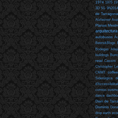
1974
1975
19
3D
5G
9N201
de Tarragona
Alzheimer
Ana
Planas Mestr
arquitectura
autobusos
Au
Beers&Blogs
Bodegas Añej
buildings
Burr
reial
Cassini
Christopher L
coffe
CMMT
Siderúrgica d
d'Accessibilita
cosm
correus
dance
dashbo
Diari de Tar
Dominis
Dona
drop
earth
eco