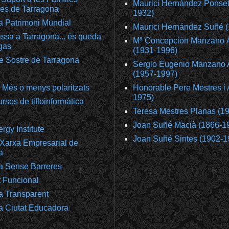
Maurici Hernández Ponset
es de Tarragona
1932)
a Patrimoni Mundial
Maurici Hernández Suñé 
ssa a Tarragona... és queda
Mª Concepción Manzano 
gas
(1931-1996)
e Sostre de Tarragona
Sergio Eugenio Manzano 
(1957-1997)
 Més o menys polaritzats
Honorable Pere Mestres i 
1975)
rsos de tifloinformàtica
Teresa Mestres Planas (1
Joan Suñé Macià (1866-1
gy Institute
Joan Suñé Sintes (1902-1
Xarxa Empresarial de
a
a Sense Barreres
t Funcional
a Transparent
a Ciutat Educadora