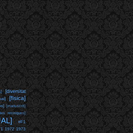
[diversitat
s]
[física]
pai]
es]
[manuscrit]
tes retòriques]
UAL]
#F1
71
1972
1973