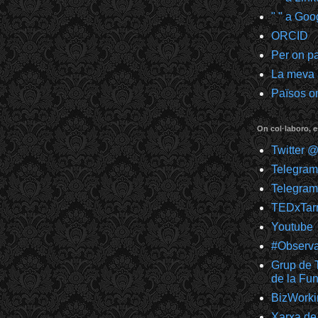
" " a Goo
ORCID
Per on p
La meva
Països on
On col·laboro, e
Twitter 
Telegra
Telegram
TEDxTar
Youtube
#Observ
Grup de T
de la F
BizWorki
Xarxa de 