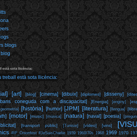
tts
gona
eers
logs
rs blogs
 blog
l està sota llicència:
al]
[art]
[cinema]
[dibuix]
[disseny]
[blog]
[diplomes]
[dite
abans coneguda com a discapacitat]
[Energia]
[es
[enginy]
[història]
[JPM]
[literatura]
[humor]
[llibr
[geometria]
[llengua]
[motor]
[natura]
th]
[naval]
[poesia]
[music]
[música]
[pregun
[VIS
blicitat]
[transport públic]
[vídeo]
[vins]
[Tunisie]
hics
1969
1970
19
#IP_Onionfest
#JeSuisCharlie
1939
1960/70s
1968