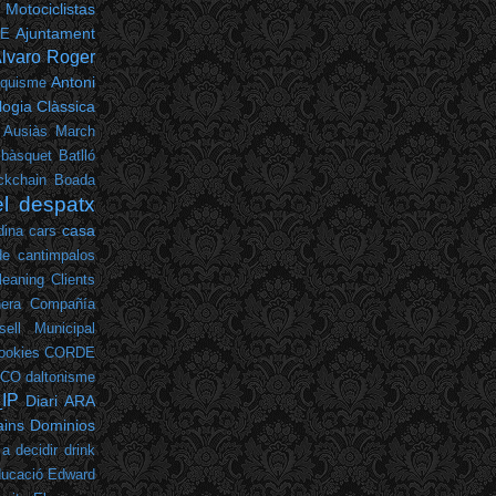
 Motociclistas
Ajuntament
PE
lvaro Roger
Antoni
nquisme
ogia Clàssica
Ausiàs March
bàsquet
Batlló
ckchain
Boada
el despatx
casa
dina
cars
de cantimpalos
leaning
Clients
era
Compañía
sell Municipal
ookies
CORDE
LCO
daltonisme
_IP
Diari ARA
ins
Dominios
 a decidir
drink
ucació
Edward