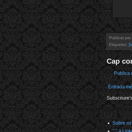
Publicat pe
Etiquetes:
[
Cap co
Publica 
Entrada mé
Subscriure'
Sobre mi
" " a Lin