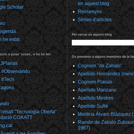
en aquest blog
gle Scholar
Ressenyes
Sèries d'articles
aro
 agenda
Per cercar en aquest blog
 he estat
scric o poso 'coses', o ho he fet:
Os presento a alguns membres de la fam
@JPlanas
Cognom "de Zabalo"
m #Observando
Apellido Hernández (meno
 #Tech
Cognom Planas
ragona
Apellido Manzano
Apellido Mestres
ando
Apellido Suñé
reball "Tecnologia Oberta"
Melitina Álvaro Blázquez 
undació COAATT
Ramón de Zabalo Zubiaur
ng.cat
1967)
Suport a les Famílies