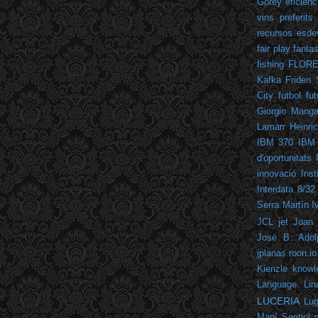
Gorey
eficiènc
vins preferits
recursos
esde
fair play
fantas
fishing
FLOR
Kafka
Friden 
City
futbol
fut
Giorgio Mangan
Lamarr
Heinric
IBM 370
IBM
d'oportunitats
innovació
Inst
Interdata 8/32
Serra Martín
I
JCL
jet
Joan 
José B. Adol
jplanas.roon.io
Kienzle
knowl
Language
Lin
LUCERIA
Lu
Magí Seritjol