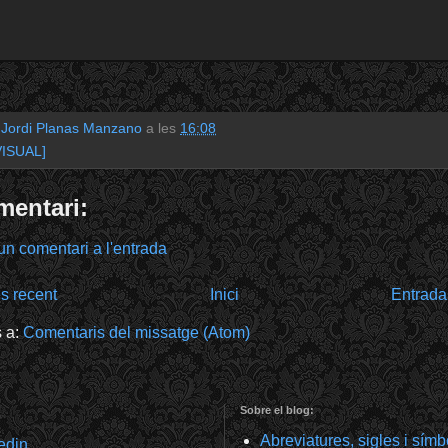
r
Jordi Planas Manzano
a les
16:08
VISUAL]
mentari:
un comentari a l'entrada
s recent
Inici
Entrada
s a:
Comentaris del missatge (Atom)
Sobre el blog:
Abreviatures, sigles i sím
kedin