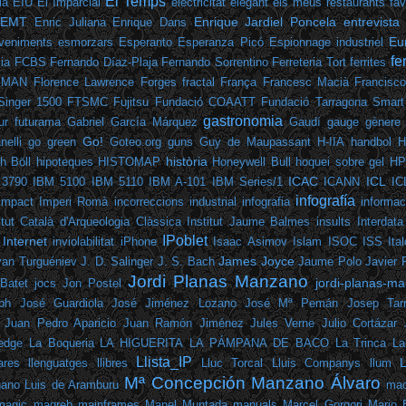
El Temps
ia
EIU
El Imparcial
electricitat
elegant
els meus restaurants fav
EMT
Enrique Jardiel Poncela
entrevista
Enric Juliana
Enrique Dans
Eu
veniments
esmorzars
Esperanto
Esperanza Picó
Espionnage industriel
fe
ia
FCBS
Fernando Díaz-Plaja
Fernando Sorrentino
Ferreteria Tort
ferrites
EMAN
Florence Lawrence
Forges
fractal
França
Francesc Macià
Francisc
Singer 1500
FTSMC
Fujitsu
Fundació COAATT
Fundació Tarragona Smart
gastronomia
ur
futurama
Gabriel García Márquez
Gaudí
gauge
gènere
Go!
elli
go green
Goteo.org
guns
Guy de Maupassant
H-IIA
handbol
H
història
h Böll
hipoteques
HISTOMAP
Honeywell Bull
hoquei sobre gel
HP
ICAC
ICL
 3790
IBM 5100
IBM 5110
IBM A-101
IBM Series/1
ICANN
IC
infografía
Impact
Imperi Romà
incorreccions
industrial
infografia
informac
itut Català d'Arqueologia Clàssica
Institut Jaume Balmes
insults
Interdata
IPoblet
Internet
inviolabilitat
iPhone
Isaac Asimov
Islam
ISOC
ISS
Ita
James Joyce
van Turguéniev
J. D. Salinger
J. S. Bach
Jaume Polo
Javier
Jordi Planas Manzano
jordi-planas-ma
Batet
jocs
Jon Postel
ph
José Guardiola
José Jiménez Lozano
José Mª Pemán
Josep Tarr
Juan Pedro Aparicio
Juan Ramón Jiménez
Jules Verne
Julio Cortázar
edge
La Boqueria
LA HIGUERITA
LA PÁMPANA DE BACO
La Trinca
La
Llista_IP
ares
llenguatges
llibres
Lluc Torcal
Lluis Companys
llum
Mª Concepción Manzano Álvaro
gano
Luis de Aramburu
mac
magic
magreb
mainframes
Manel Muntada
manuals
Marcel Gorgori
Mario 