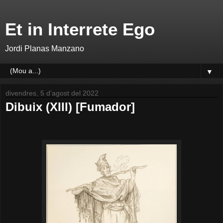
Et in Interrete Ego
Jordi Planas Manzano
▼
divendres, 5 d’agost del 2022
Dibuix (XIII) [Fumador]