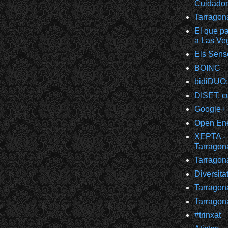
Cuidador
Tarragon
El que pa
a Las Ve
Els Sens
BOINC
bidiDUO:
DISET, cu
Google+
Open Ener
XEPTA - 
Tarragon
Tarragon
Diversita
Tarragon
Tarragon
#trinxat