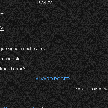
15-VI-73
---
ÍA
que sigue a noche atroz
amaneciste
 traes horror?
ALVARO ROGER
BARCELONA
,
5-