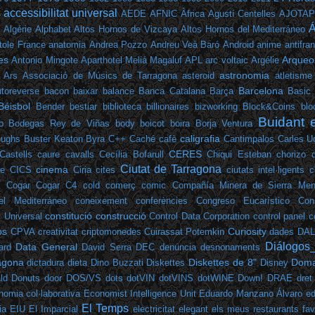
accessibilitat universal
4
AEDE
AFNIC
Àfrica
Agustí Centelles
AJOTA
Á
Algérie
Alphabet
Altos Hornos de Vizcaya
Altos Hornos del Mediterráneo
tole France
anatomia
Andrea Pozzo
Andreu Veà Baró
Android
anime
antifra
es
Arqueol
Antonio Mingote
Aparthotel Meliá Magaluf
APL
arc voltaic
Argélie
astronomia
Ars
Associació de Músics de Tarragona
asteroid
atletisme
Barcelona
toreverse
bacon
baixar
balance
Banca Catalana
Barça
Basic
Béisbol
Bender
bestiar
biblioteca
billionaires
bizworking
Block&Coins
blo
Buidant 
o
Bodegas Rey de Viñas
body
boicot
boira
Borja Ventura
caligrafia
oughs
Buster Keaton
Byra
C++
Caché
cafè
Cantimpalos
Carles U
CERES
Castells
caure
cavalls
Cecília Bofarull
Chiqui Esteban
chorizo 
Ciutat de Tarragona
cinema
ee
CICS
Ciria
cites
ciutats intel·ligents
c
e
Cogar
Cogar C4
cold
comerç
comic
Compañía Minera de Sierra Men
el Mediterráneo
coneixement
conferències
Congreso Eucarístico
Con
constitució
construcció
t Universal
Control Data Corporation
control panel
c
os
Curiosity
CPVA
creativitat
criptomonedes
Cuirassat Potemkin
dades
DA
Diálogos
Data General
ard
David Serra
DEC
denúncia
desnonaments
ragona
Diskettes de 8"
Doma
dictadura
dieta
Dino Buzzati
Diskettes
Disney
ld
Donuts
door
DOS/VS
dots
dotVIN
dotVINS
dotWINE
Down!
DRAE
dret
nomia col·laborativa
Economist Intelligence Unit
Eduardo Manzano Álvaro
ed
El Temps
ia
EIU
El Imparcial
electricitat
elegant
els meus restaurants fav