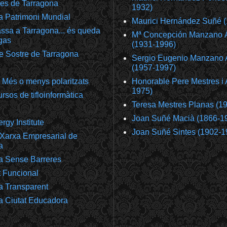
es de Tarragona
1932)
a Patrimoni Mundial
Maurici Hernández Suñé 
ssa a Tarragona... és queda
Mª Concepción Manzano 
gas
(1931-1996)
e Sostre de Tarragona
Sergio Eugenio Manzano 
(1957-1997)
 Més o menys polaritzats
Honorable Pere Mestres i 
1975)
rsos de tifloinformàtica
Teresa Mestres Planas (1
Joan Suñé Macià (1866-1
gy Institute
Joan Suñé Sintes (1902-1
Xarxa Empresarial de
a
a Sense Barreres
t Funcional
a Transparent
a Ciutat Educadora