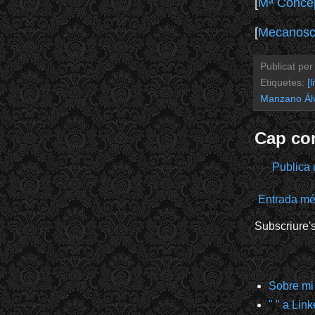
[
Mª Conce
[
Mecanoscr
Publicat pe
Etiquetes:
[l
Manzano Ál
Cap co
Publica 
Entrada mé
Subscriure'
Sobre mi
" " a Lin