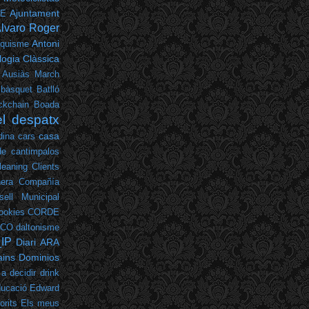
Ajuntament
PE
lvaro Roger
Antoni
nquisme
ogia Clàssica
Ausiàs March
bàsquet
Batlló
ckchain
Boada
el despatx
casa
dina
cars
de cantimpalos
leaning
Clients
era
Compañía
sell Municipal
ookies
CORDE
LCO
daltonisme
_IP
Diari ARA
ins
Dominios
 a decidir
drink
ucació
Edward
orits
Els meus