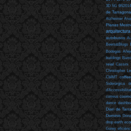
3D
5G
9N201
de Tarragona
Alzheimer
Ana
Planas Mestr
arquitectura
autobusos
Au
Beers&Blogs
Bodegas Añej
buildings
Burr
reial
Cassini
Christopher L
coffe
CMMT
Siderúrgica d
d'Accessibilita
cosm
correus
dance
dashbo
Diari de Tar
Dominis
Dona
drop
earth
eco
Gorey
eficiènc