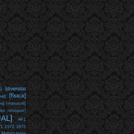
[diversitat
s]
[física]
pai]
es]
[manuscrit]
tes retòriques]
UAL]
#F1
71
1972
1973
 Motociclistas