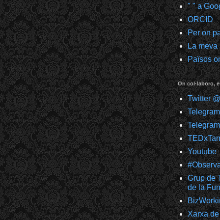
" " a Goo
ORCID
Per on p
La meva
Països on
On col·laboro, e
Twitter 
Telegra
Telegram
TEDxTar
Youtube
#Observ
Grup de T
de la F
BizWorki
Xarxa de 