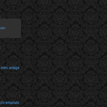
ión
 més antiga
bols emprats