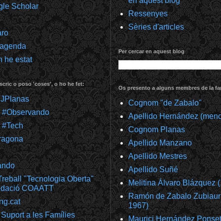
en aquest blog
gle Scholar
Ressenyes
Sèries d'articles
aro
 agenda
Per cercar en aquest blog
 he estat
scric o poso 'coses', o ho he fet:
Os presento a alguns membres de la fam
@JPlanas
Cognom "de Zabalo"
m #Observando
Apellido Hernández (meno
 #Tech
Cognom Planas
ragona
Apellido Manzano
Apellido Mestres
ando
Apellido Suñé
reball "Tecnologia Oberta"
Melitina Álvaro Blázquez 
undació COAATT
Ramón de Zabalo Zubiaur
ng.cat
1967)
Suport a les Famílies
Maurici Hernández Ponset