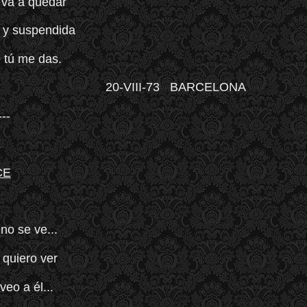
ú, va a quedar
o y suspendida
e tú me das.
20-VIII-73 BARCELONA
---
CE
no se ve...
 quiero ver
veo a él...