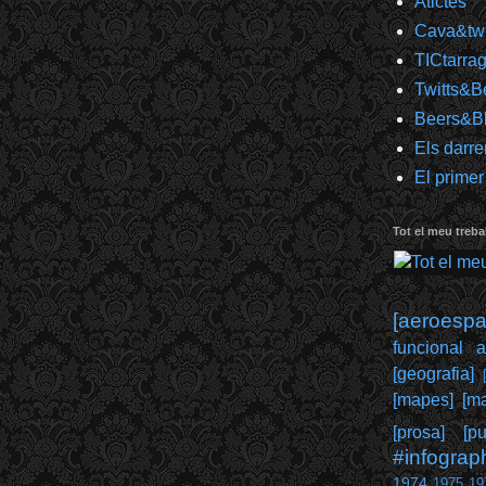
Atictes
Cava&twi
TICtarra
Twitts&B
Beers&B
Els darre
El primer
Tot el meu trebal
[aeroespai
funcional 
[geografia]
[mapes]
[ma
[prosa]
[pu
#infograp
1974
1975
19