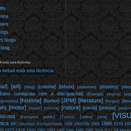
tts
gona
eers
logs
rs blogs
 blog
l està sota llicència:
al]
[art]
[cinema]
[dibuix]
[disseny]
[blog]
[diplomes]
[dite
abans coneguda com a discapacitat]
[Energia]
[es
[enginy]
[història]
[JPM]
[literatura]
[humor]
[llibr
[geometria]
[llengua]
[motor]
[natura]
th]
[naval]
[poesia]
[music]
[música]
[pregun
[VIS
blicitat]
[transport públic]
[vídeo]
[vins]
[Tunisie]
hics
1969
1970
19
#IP_Onionfest
#JeSuisCharlie
1939
1960/70s
1968
1977
1978
1980
24 Horas
76
1982
1983
1985
1986
1995
2000
2018
2021