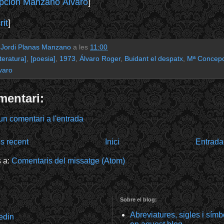
pción Manzano Álvaro
]
it
]
r
Jordi Planas Manzano
a les
11:00
iteratura]
,
[poesia]
,
1973
,
Álvaro Roger
,
Buidant el despatx
,
Mª Concepc
varo
mentari:
un comentari a l'entrada
s recent
Inici
Entrada
s a:
Comentaris del missatge (Atom)
Sobre el blog:
Abreviatures, sigles i sím
kedin