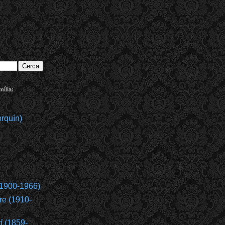
ília:
rquín)
(1900-1966)
re (1910-
í (1859-