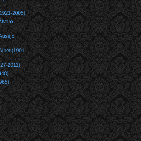
(1921-2005)
Álvaro
Ausejo
Albet (1901-
927-2011)
948)
965)